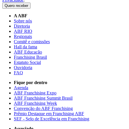
Quero receber
A ABF
Sobre nós
Diretoria
ABF RIO
Regionais
Comitê e comissões
Hall da fama
ABF Educação
Franchising Brasil
Estatuto Social
Ouvidoria
FAQ
Fique por dentro
Agenda
ABF Franchising Expo
ABF Franchising Summit Brasil
ABF Franchising Week
Convenção do ABF Franchising
Prêmio Destaque em Franchising ABF
SEF - Selo de Excelência em Franchising
Associado