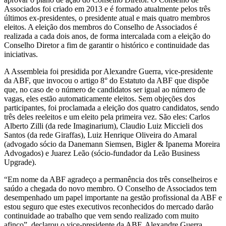
Associados foi criado em 2013 e é formado atualmente pelos três
últimos ex-presidentes, o presidente atual e mais quatro membros
eleitos. A eleição dos membros do Conselho de Associados é
realizada a cada dois anos, de forma intercalada com a eleição do
Conselho Diretor a fim de garantir o histórico e continuidade das
iniciativas.
A Assembleia foi presidida por Alexandre Guerra, vice-presidente
da ABF, que invocou o artigo 8° do Estatuto da ABF que dispõe
que, no caso de o número de candidatos ser igual ao número de
vagas, eles estão automaticamente eleitos. Sem objeções dos
participantes, foi proclamada a eleição dos quatro candidatos, sendo
três deles reeleitos e um eleito pela primeira vez. São eles: Carlos
Alberto Zilli (da rede Imaginarium), Claudio Luiz Miccieli dos
Santos (da rede Giraffas), Luiz Henrique Oliveira do Amaral
(advogado sócio da Danemann Siemsen, Bigler & Ipanema Moreira
Advogados) e Juarez Leão (sócio-fundador da Leão Business
Upgrade).
“Em nome da ABF agradeço a permanência dos três conselheiros e
saúdo a chegada do novo membro. O Conselho de Associados tem
desempenhado um papel importante na gestão profissional da ABF e
estou seguro que estes executivos reconhecidos do mercado darão
continuidade ao trabalho que vem sendo realizado com muito
afinco”, declarou o vice-presidente da ABF, Alexandre Guerra.