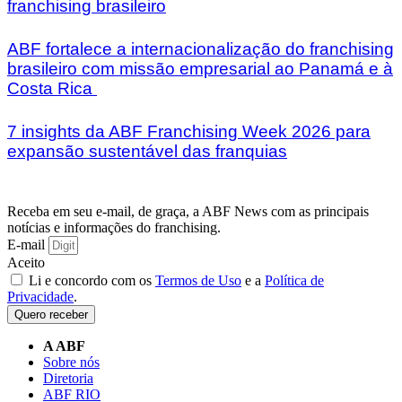
franchising brasileiro
ABF fortalece a internacionalização do franchising
brasileiro com missão empresarial ao Panamá e à
Costa Rica
7 insights da ABF Franchising Week 2026 para
expansão sustentável das franquias
Receba em seu e-mail, de graça, a ABF News com as principais
notícias e informações do franchising.
E-mail
Aceito
Li e concordo com os
Termos de Uso
e a
Política de
Privacidade
.
Quero receber
A ABF
Sobre nós
Diretoria
ABF RIO