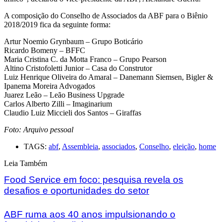
A composição do Conselho de Associados da ABF para o Biênio
2018/2019 fica da seguinte forma:
Artur Noemio Grynbaum – Grupo Boticário
Ricardo Bomeny – BFFC
Maria Cristina C. da Motta Franco – Grupo Pearson
Altino Cristofoletti Junior – Casa do Construtor
Luiz Henrique Oliveira do Amaral – Danemann Siemsen, Bigler &
Ipanema Moreira Advogados
Juarez Leão – Leão Business Upgrade
Carlos Alberto Zilli – Imaginarium
Claudio Luiz Miccieli dos Santos – Giraffas
Foto: Arquivo pessoal
TAGS:
abf
,
Assembleia
,
associados
,
Conselho
,
eleição
,
home
Leia Também
Food Service em foco: pesquisa revela os
desafios e oportunidades do setor
ABF ruma aos 40 anos impulsionando o