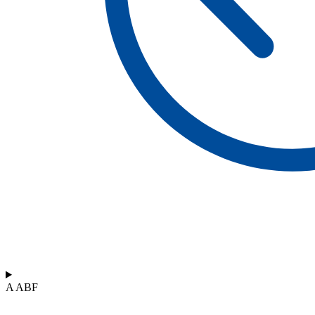
A ABF