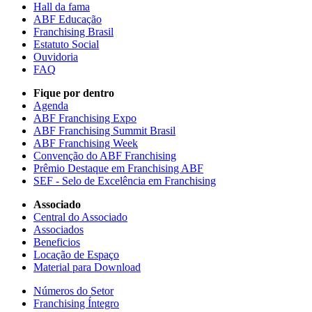
Hall da fama
ABF Educação
Franchising Brasil
Estatuto Social
Ouvidoria
FAQ
Fique por dentro
Agenda
ABF Franchising Expo
ABF Franchising Summit Brasil
ABF Franchising Week
Convenção do ABF Franchising
Prêmio Destaque em Franchising ABF
SEF - Selo de Excelência em Franchising
Associado
Central do Associado
Associados
Beneficios
Locação de Espaço
Material para Download
Números do Setor
Franchising Íntegro