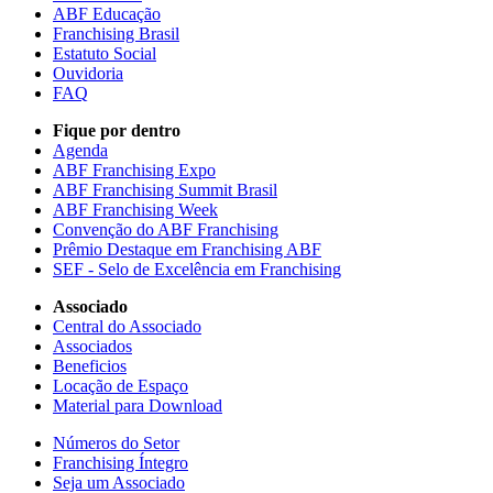
ABF Educação
Franchising Brasil
Estatuto Social
Ouvidoria
FAQ
Fique por dentro
Agenda
ABF Franchising Expo
ABF Franchising Summit Brasil
ABF Franchising Week
Convenção do ABF Franchising
Prêmio Destaque em Franchising ABF
SEF - Selo de Excelência em Franchising
Associado
Central do Associado
Associados
Beneficios
Locação de Espaço
Material para Download
Números do Setor
Franchising Íntegro
Seja um Associado