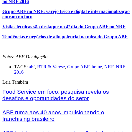
no NRF 2016
Grupo ABF no NRF: varejo físico e digital e internacionalização
entram no foco
Visitas técnicas são destaque no 4º dia do Grupo ABF no NRF
Tendências e negócios de alto potencial na mira do Grupo ABF
Fotos: ABF Divulgação
TAGS:
abf
,
BTR & Varese
,
Grupo ABF
,
home
,
NRF
,
NRF
2016
Leia Também
Food Service em foco: pesquisa revela os
desafios e oportunidades do setor
ABF ruma aos 40 anos impulsionando o
franchising brasileiro