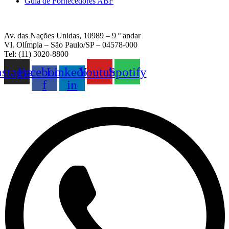
Guia de Fornecedores ABF
Av. das Nações Unidas, 10989 – 9 º andar
Vl. Olímpia – São Paulo/SP – 04578-000
Tel: (11) 3020-8800
nstagram
Facebook-
Linkedin-
Youtube
Spotify
f
in