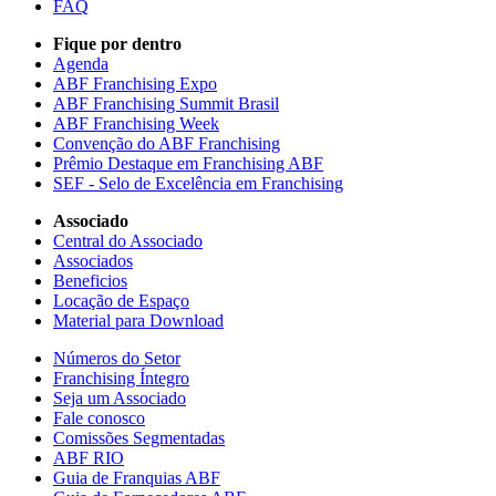
FAQ
Fique por dentro
Agenda
ABF Franchising Expo
ABF Franchising Summit Brasil
ABF Franchising Week
Convenção do ABF Franchising
Prêmio Destaque em Franchising ABF
SEF - Selo de Excelência em Franchising
Associado
Central do Associado
Associados
Beneficios
Locação de Espaço
Material para Download
Números do Setor
Franchising Íntegro
Seja um Associado
Fale conosco
Comissões Segmentadas
ABF RIO
Guia de Franquias ABF