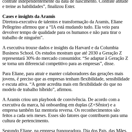
contrate independentemente da data de nascimento. Contrate atitude
e treine as habilidades”, finalizou Ester.
Cases e insights da Aramis
Diretora-executiva de talentos e transformação da Aramis, Eliane
Pellegrino afirmou que a “IA está mudando tudo. Ela veio para
devolver tempo de qualidade para os humanos e não para tirar o
trabalho de ninguém”.
A executiva trouxe dados e insights da Harvard e da Columbia
Business School. Os estudos mostram que até 2030 a Geração Z
representará 30% do mercado consumidor. “Se adaptar à Geração Z
se torna um diferencial competitivo para as empresas”, disse.
Para Eliane, para atrair e manter colaboradores das gerações mais
jovens, é preciso que as empresas tenham flexibilidade, sensibilidade
e escuta ativa. “A gente acredita mais em flexibilidade do que no
modelo de trabalho híbrido”, afirmou.
A Aramis criou um playbook de convivência. De acordo com a
executiva da marca, há onboarding em duplas (Z+Sênior) e a
empresa também faz mentoria reversa. Os reconhecimentos são
feitos a cada seis meses. Esses são fatores que contribuem para uma
cultura de pertencimento.
Segundo Eliane, na empresa franqueadora, Dia dos Pais, das Mães,