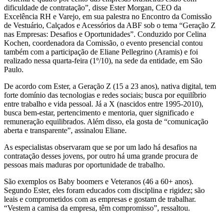
dificuldade de contratação”, disse Ester Morgan, CEO da
Excelência RH e Varejo, em sua palestra no Encontro da Comissão
de Vestuário, Calçados e Acessórios da ABF sob o tema “Geração Z
nas Empresas: Desafios e Oportunidades”. Conduzido por Celina
Kochen, coordenadora da Comissão, o evento presencial contou
também com a participação de Eliane Pellegrino (Aramis) e foi
realizado nessa quarta-feira (1º/10), na sede da entidade, em São
Paulo.
De acordo com Ester, a Geração Z (15 a 23 anos), nativa digital, tem
forte domínio das tecnologias e redes sociais; busca por equilíbrio
entre trabalho e vida pessoal. Já a X (nascidos entre 1995-2010),
busca bem-estar, pertencimento e mentoria, quer significado e
remuneração equilibrados. Além disso, ela gosta de “comunicação
aberta e transparente”, assinalou Eliane.
As especialistas observaram que se por um lado há desafios na
contratação desses jovens, por outro há uma grande procura de
pessoas mais maduras por oportunidade de trabalho.
São exemplos os Baby boomers e Veteranos (46 a 60+ anos).
Segundo Ester, eles foram educados com disciplina e rigidez; são
leais e comprometidos com as empresas e gostam de trabalhar.
“Vestem a camisa da empresa, têm compromisso”, ressaltou.