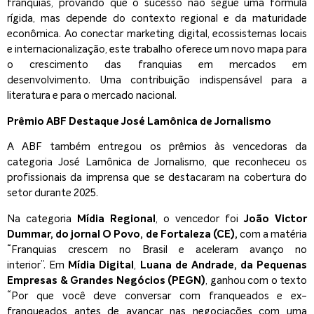
franquias, provando que o sucesso não segue uma fórmula
rígida, mas depende do contexto regional e da maturidade
econômica. Ao conectar marketing digital, ecossistemas locais
e internacionalização, este trabalho oferece um novo mapa para
o crescimento das franquias em mercados em
desenvolvimento. Uma contribuição indispensável para a
literatura e para o mercado nacional.
Prêmio ABF Destaque José Lamônica de Jornalismo
A ABF também entregou os prêmios às vencedoras da
categoria José Lamônica de Jornalismo, que reconheceu os
profissionais da imprensa que se destacaram na cobertura do
setor durante 2025.
Na categoria
Mídia Regional
, o vencedor foi
João Victor
Dummar, do jornal O Povo, de Fortaleza (CE),
com a matéria
“Franquias crescem no Brasil e aceleram avanço no
interior”. Em
Mídia Digital
,
Luana de Andrade, da Pequenas
Empresas & Grandes Negócios (PEGN)
, ganhou com o texto
“Por que você deve conversar com franqueados e ex-
franqueados antes de avançar nas negociações com uma