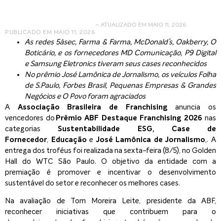
– ATUALIZADO EM MAIO 11, 2026
PUBLICADO EM
MAIO 11, 2026
As redes 5àsec, Farma & Farma, McDonald’s, Oakberry, O
Boticário, e os fornecedores MD Comunicação, P9 Digital
e Samsung Eletronics tiveram seus cases reconhecidos
No prêmio José Lamônica de Jornalismo, os veículos Folha
de S.Paulo, Forbes Brasil, Pequenas Empresas & Grandes
Negócios e O Povo foram agraciados
A
Associação Brasileira de Franchising
anuncia os
vencedores do
Prêmio ABF Destaque Franchising 2026
nas
categorias
Sustentabilidade ESG, Case de
Fornecedor
,
Educação
e
José Lamônica de Jornalismo
,. A
entrega dos troféus foi realizada na sexta-feira (8/5), no Golden
Hall do WTC São Paulo. O objetivo da entidade com a
premiação é promover e incentivar o desenvolvimento
sustentável do setor e reconhecer os melhores cases.
Na avaliação de Tom Moreira Leite, presidente da ABF,
reconhecer iniciativas que contribuem para o