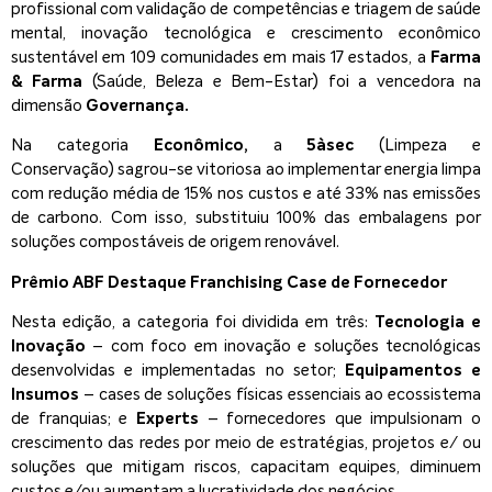
profissional com validação de competências e triagem de saúde
mental, inovação tecnológica e crescimento econômico
sustentável em 109 comunidades em mais 17 estados, a
Farma
& Farma
(Saúde, Beleza e Bem-Estar) foi a vencedora na
dimensão
Governança.
Na categoria
Econômico,
a
5àsec
(Limpeza e
Conservação) sagrou-se vitoriosa ao implementar energia limpa
com redução média de 15% nos custos e até 33% nas emissões
de carbono. Com isso, substituiu 100% das embalagens por
soluções compostáveis de origem renovável.
Prêmio ABF Destaque Franchising Case de Fornecedor
Nesta edição, a categoria foi dividida em três:
Tecnologia e
Inovação
– com foco em inovação e soluções tecnológicas
desenvolvidas e implementadas no setor;
Equipamentos e
Insumos
– cases de soluções físicas essenciais ao ecossistema
de franquias; e
Experts
–
fornecedores que impulsionam o
crescimento das redes por meio de estratégias, projetos e/ ou
soluções que mitigam riscos, capacitam equipes, diminuem
custos e/ou aumentam a lucratividade dos negócios.