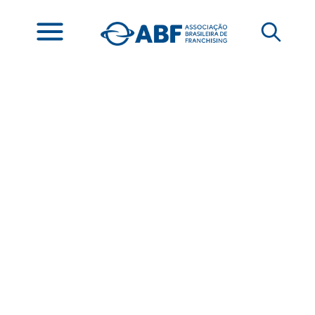
ABF anuncia
vencedores
de 4 categorias do
Prêmio Destaque
Franchising 2026