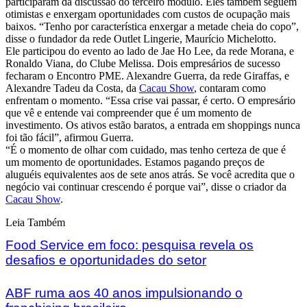
participaram da discussão do terceiro módulo. Eles também seguem
otimistas e enxergam oportunidades com custos de ocupação mais
baixos. “Tenho por característica enxergar a metade cheia do copo”,
disse o fundador da rede Outlet Lingerie, Maurício Michelotto.
Ele participou do evento ao lado de Jae Ho Lee, da rede Morana, e
Ronaldo Viana, do Clube Melissa. Dois empresários de sucesso
fecharam o Encontro PME. Alexandre Guerra, da rede Giraffas, e
Alexandre Tadeu da Costa, da
Cacau Show
, contaram como
enfrentam o momento. “Essa crise vai passar, é certo. O empresário
que vê e entende vai compreender que é um momento de
investimento. Os ativos estão baratos, a entrada em shoppings nunca
foi tão fácil”, afirmou Guerra.
“É o momento de olhar com cuidado, mas tenho certeza de que é
um momento de oportunidades. Estamos pagando preços de
aluguéis equivalentes aos de sete anos atrás. Se você acredita que o
negócio vai continuar crescendo é porque vai”, disse o criador da
Cacau Show
.
Leia Também
Food Service em foco: pesquisa revela os
desafios e oportunidades do setor
ABF ruma aos 40 anos impulsionando o