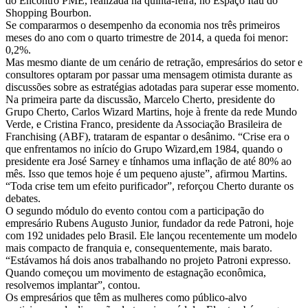
do Encontro PME, realizada na quinta-feira, no Espaço Itaú do
Shopping Bourbon.
Se compararmos o desempenho da economia nos três primeiros
meses do ano com o quarto trimestre de 2014, a queda foi menor:
0,2%.
Mas mesmo diante de um cenário de retração, empresários do setor e
consultores optaram por passar uma mensagem otimista durante as
discussões sobre as estratégias adotadas para superar esse momento.
Na primeira parte da discussão, Marcelo Cherto, presidente do
Grupo Cherto, Carlos Wizard Martins, hoje à frente da rede Mundo
Verde, e Cristina Franco, presidente da Associação Brasileira de
Franchising (ABF), trataram de espantar o desânimo. “Crise era o
que enfrentamos no início do Grupo Wizard,em 1984, quando o
presidente era José Sarney e tínhamos uma inflação de até 80% ao
mês. Isso que temos hoje é um pequeno ajuste”, afirmou Martins.
“Toda crise tem um efeito purificador”, reforçou Cherto durante os
debates.
O segundo módulo do evento contou com a participação do
empresário Rubens Augusto Junior, fundador da rede Patroni, hoje
com 192 unidades pelo Brasil. Ele lançou recentemente um modelo
mais compacto de franquia e, consequentemente, mais barato.
“Estávamos há dois anos trabalhando no projeto Patroni expresso.
Quando começou um movimento de estagnação econômica,
resolvemos implantar”, contou.
Os empresários que têm as mulheres como público-alvo