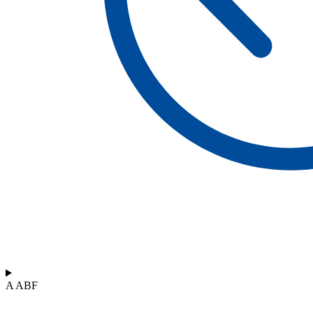
A ABF