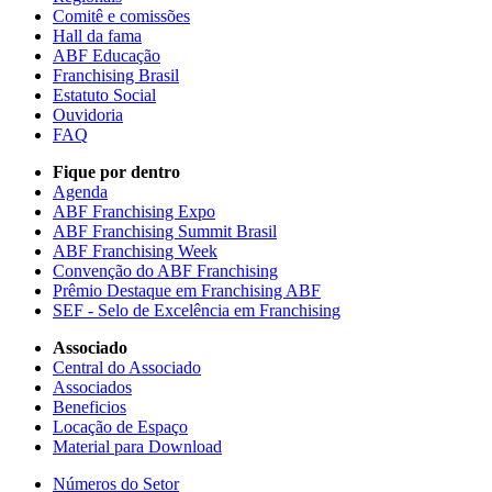
Comitê e comissões
Hall da fama
ABF Educação
Franchising Brasil
Estatuto Social
Ouvidoria
FAQ
Fique por dentro
Agenda
ABF Franchising Expo
ABF Franchising Summit Brasil
ABF Franchising Week
Convenção do ABF Franchising
Prêmio Destaque em Franchising ABF
SEF - Selo de Excelência em Franchising
Associado
Central do Associado
Associados
Beneficios
Locação de Espaço
Material para Download
Números do Setor