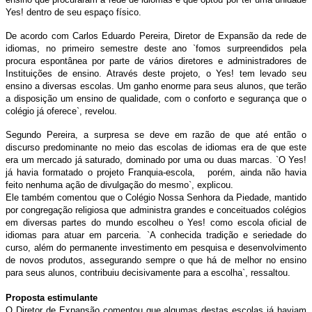
Yes! dentro de seu espaço físico.
De acordo com Carlos Eduardo Pereira, Diretor de Expansão da rede de
idiomas, no primeiro semestre deste ano `fomos surpreendidos pela
procura espontânea por parte de vários diretores e administradores de
Instituições de ensino. Através deste projeto, o Yes! tem levado seu
ensino a diversas escolas. Um ganho enorme para seus alunos, que terão
a disposição um ensino de qualidade, com o conforto e segurança que o
colégio já oferece`, revelou.
Segundo Pereira, a surpresa se deve em razão de que até então o
discurso predominante no meio das escolas de idiomas era de que este
era um mercado já saturado, dominado por uma ou duas marcas. `O Yes!
já havia formatado o projeto Franquia-escola, porém, ainda não havia
feito nenhuma ação de divulgação do mesmo`, explicou.
Ele também comentou que o Colégio Nossa Senhora da Piedade, mantido
por congregação religiosa que administra grandes e conceituados colégios
em diversas partes do mundo escolheu o Yes! como escola oficial de
idiomas para atuar em parceria. `A conhecida tradição e seriedade do
curso, além do permanente investimento em pesquisa e desenvolvimento
de novos produtos, assegurando sempre o que há de melhor no ensino
para seus alunos, contribuiu decisivamente para a escolha`, ressaltou.
Proposta estimulante
O Diretor de Expansão comentou que algumas destas escolas já haviam