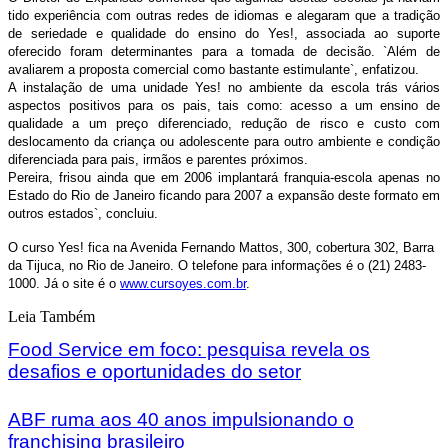
tido experiência com outras redes de idiomas e alegaram que a tradição
de seriedade e qualidade do ensino do Yes!, associada ao suporte
oferecido foram determinantes para a tomada de decisão. `Além de
avaliarem a proposta comercial como bastante estimulante`, enfatizou.
A instalação de uma unidade Yes! no ambiente da escola trás vários
aspectos positivos para os pais, tais como: acesso a um ensino de
qualidade a um preço diferenciado, redução de risco e custo com
deslocamento da criança ou adolescente para outro ambiente e condição
diferenciada para pais, irmãos e parentes próximos.
Pereira, frisou ainda que em 2006 implantará franquia-escola apenas no
Estado do Rio de Janeiro ficando para 2007 a expansão deste formato em
outros estados`, concluiu.
O curso Yes! fica na Avenida Fernando Mattos, 300, cobertura 302, Barra
da Tijuca, no Rio de Janeiro. O telefone para informações é o (21) 2483-
1000. Já o site é o
www.cursoyes.com.br
.
Leia Também
Food Service em foco: pesquisa revela os
desafios e oportunidades do setor
ABF ruma aos 40 anos impulsionando o
franchising brasileiro