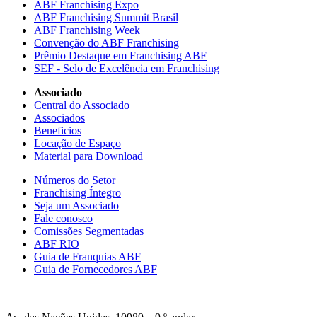
ABF Franchising Expo
ABF Franchising Summit Brasil
ABF Franchising Week
Convenção do ABF Franchising
Prêmio Destaque em Franchising ABF
SEF - Selo de Excelência em Franchising
Associado
Central do Associado
Associados
Beneficios
Locação de Espaço
Material para Download
Números do Setor
Franchising Íntegro
Seja um Associado
Fale conosco
Comissões Segmentadas
ABF RIO
Guia de Franquias ABF
Guia de Fornecedores ABF