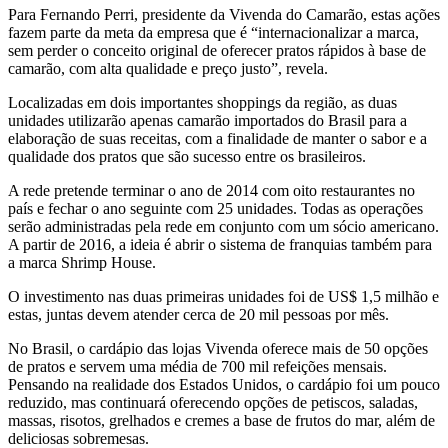
Para Fernando Perri, presidente da Vivenda do Camarão, estas ações
fazem parte da meta da empresa que é “internacionalizar a marca,
sem perder o conceito original de oferecer pratos rápidos à base de
camarão, com alta qualidade e preço justo”, revela.
Localizadas em dois importantes shoppings da região, as duas
unidades utilizarão apenas camarão importados do Brasil para a
elaboração de suas receitas, com a finalidade de manter o sabor e a
qualidade dos pratos que são sucesso entre os brasileiros.
A rede pretende terminar o ano de 2014 com oito restaurantes no
país e fechar o ano seguinte com 25 unidades. Todas as operações
serão administradas pela rede em conjunto com um sócio americano.
A partir de 2016, a ideia é abrir o sistema de franquias também para
a marca Shrimp House.
O investimento nas duas primeiras unidades foi de US$ 1,5 milhão e
estas, juntas devem atender cerca de 20 mil pessoas por mês.
No Brasil, o cardápio das lojas Vivenda oferece mais de 50 opções
de pratos e servem uma média de 700 mil refeições mensais.
Pensando na realidade dos Estados Unidos, o cardápio foi um pouco
reduzido, mas continuará oferecendo opções de petiscos, saladas,
massas, risotos, grelhados e cremes a base de frutos do mar, além de
deliciosas sobremesas.