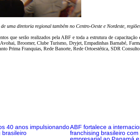
 de uma diretoria regional também no Centro-Oeste e Nordeste, regiões
os que serão realizados pela ABF e toda a estrutura de capacitação e 
 Avohai, Broomer, Clube Turismo, Dryjet, Empadinhas Barnabé, Farm
to Prima Franquias, Rede Banorte, Rede Ortoestética, SDR Consultori
s 40 anos impulsionando
ABF fortalece a internaci
 brasileiro
franchising brasileiro co
empresarial ao Panamá e