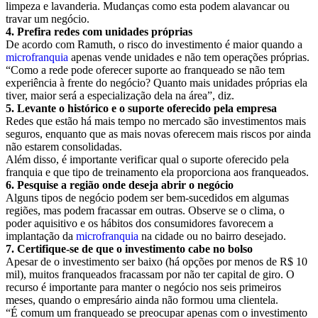
limpeza e lavanderia. Mudanças como esta podem alavancar ou
travar um negócio.
4. Prefira redes com unidades próprias
De acordo com Ramuth, o risco do investimento é maior quando a
microfranquia
apenas vende unidades e não tem operações próprias.
“Como a rede pode oferecer suporte ao franqueado se não tem
experiência à frente do negócio? Quanto mais unidades próprias ela
tiver, maior será a especialização dela na área”, diz.
5. Levante o histórico e o suporte oferecido pela empresa
Redes que estão há mais tempo no mercado são investimentos mais
seguros, enquanto que as mais novas oferecem mais riscos por ainda
não estarem consolidadas.
Além disso, é importante verificar qual o suporte oferecido pela
franquia e que tipo de treinamento ela proporciona aos franqueados.
6. Pesquise a região onde deseja abrir o negócio
Alguns tipos de negócio podem ser bem-sucedidos em algumas
regiões, mas podem fracassar em outras. Observe se o clima, o
poder aquisitivo e os hábitos dos consumidores favorecem a
implantação da
microfranquia
na cidade ou no bairro desejado.
7. Certifique-se de que o investimento cabe no bolso
Apesar de o investimento ser baixo (há opções por menos de R$ 10
mil), muitos franqueados fracassam por não ter capital de giro. O
recurso é importante para manter o negócio nos seis primeiros
meses, quando o empresário ainda não formou uma clientela.
“É comum um franqueado se preocupar apenas com o investimento