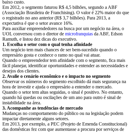
baixo custo.
Em 2012, o segmento faturou R$ 4,5 bilhões, segundo a ABF
(Associação Brasileira de Franchising). O valor é 22% maior do que
o registrado no ano anterior (R$ 3,7 bilhões). Para 2013, a
expectativa é que o setor avance 16%.
Para auxiliar empreendedores na busca por um negócio na área, o
UOL conversou com o diretor de
microfranquias
da ABF, Edson
Ramuth, e listou dez dicas do executivo.
1. Escolha o setor com o qual tenha afinidade
Um negócio tem mais chances de ser bem-sucedido quando o
empresário gosta e conhece o ramo no qual vai atuar.
Quando o empreendedor tem afinidade com o segmento, fica mais
fácil planejar, identificar oportunidades e entender as necessidades e
desejos dos clientes.
2. Avalie o cenário econômico e o impacto no segmento
Observar os números do segmento escolhido dá mais segurança na
hora de investir e ajuda o empresário a entender o mercado.
Quando o setor tem altas seguidas, o sinal é positivo. No entanto,
quando há quedas ou oscilações de um ano para outro é sinal de
instabilidade na área.
3. Acompanhe as tendências de mercado
Mudanças no comportamento do público ou na legislação podem
impactar diretamente alguns setores.
Em 2013, por exemplo, a PEC (Projeto de Emenda Constitucional)
das domésticas fez com que aumentasse a procura por serviços de