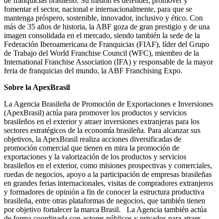
de franquicias brasileño. Su misión es defender, promover y
fomentar el sector, nacional e internacionalmente, para que se
mantenga próspero, sostenible, innovador, inclusivo y ético. Con
más de 35 años de historia, la ABF goza de gran prestigio y de una
imagen consolidada en el mercado, siendo también la sede de la
Federación Iberoamericana de Franquicias (FIAF), líder del Grupo
de Trabajo del World Franchise Council (WFC), miembro de la
International Franchise Association (IFA) y responsable de la mayor
feria de franquicias del mundo, la ABF Franchising Expo.
Sobre la ApexBrasil
La Agencia Brasileña de Promoción de Exportaciones e Inversiones
(ApexBrasil) actúa para promover los productos y servicios
brasileños en el exterior y atraer inversiones extranjeras para los
sectores estratégicos de la economía brasileña. Para alcanzar sus
objetivos, la ApexBrasil realiza acciones diversificadas de
promoción comercial que tienen en mira la promoción de
exportaciones y la valorización de los productos y servicios
brasileños en el exterior, como misiones prospectivas y comerciales,
ruedas de negocios, apoyo a la participación de empresas brasileñas
en grandes ferias internacionales, visitas de compradores extranjeros
y formadores de opinión a fin de conocer la estructura productiva
brasileña, entre otras plataformas de negocios, que también tienen
por objetivo fortalecer la marca Brasil. La Agencia también actúa
de forma coordinada con actores públicos y privados para atraer