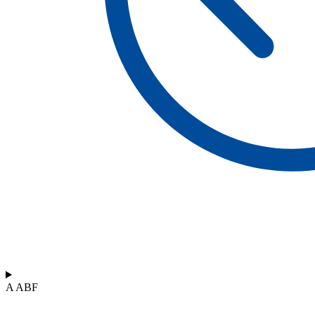
A ABF