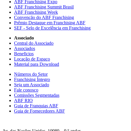
ABF Franchising Expo
ABF Franchising Summit Brasil
ABF Franchising Week
Convenção do ABF Franchising
Prêmio Destaque em Franchising ABF
SEF - Selo de Excelência em Franchising
Associado
Central do Associado
Associados
Beneficios
Locação de Espaço
Material para Download
Números do Setor
Franchising Íntegro
Seja um Associado
Fale conosco
Comissões Segmentadas
ABF RIO
Guia de Franquias ABF
Guia de Fornecedores ABF
Av. das Nações Unidas, 10989 – 9 º andar