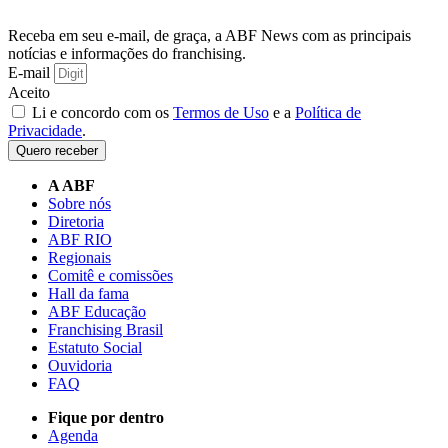
Receba em seu e-mail, de graça, a ABF News com as principais
notícias e informações do franchising.
E-mail
Aceito
Li e concordo com os
Termos de Uso
e a
Política de
Privacidade
.
Quero receber
A ABF
Sobre nós
Diretoria
ABF RIO
Regionais
Comitê e comissões
Hall da fama
ABF Educação
Franchising Brasil
Estatuto Social
Ouvidoria
FAQ
Fique por dentro
Agenda