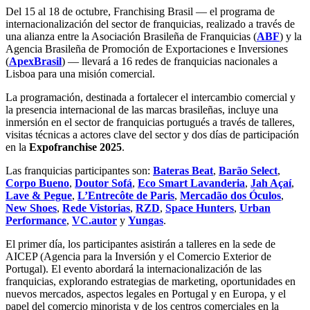
Del 15 al 18 de octubre, Franchising Brasil — el programa de
internacionalización del sector de franquicias, realizado a través de
una alianza entre la Asociación Brasileña de Franquicias (
ABF
) y la
Agencia Brasileña de Promoción de Exportaciones e Inversiones
(
ApexBrasil
) — llevará a 16 redes de franquicias nacionales a
Lisboa para una misión comercial.
La programación, destinada a fortalecer el intercambio comercial y
la presencia internacional de las marcas brasileñas, incluye una
inmersión en el sector de franquicias portugués a través de talleres,
visitas técnicas a actores clave del sector y dos días de participación
en la
Expofranchise 2025
.
Las franquicias participantes son:
Bateras Beat
,
Barão Select
,
Corpo Bueno
,
Doutor Sofá
,
Eco Smart Lavanderia
,
Jah Açaí
,
Lave & Pegue
,
L’Entrecôte de Paris
,
Mercadão dos Óculos
,
New Shoes
,
Rede Vistorias
,
RZD
,
Space Hunters
,
Urban
Performance
,
VC.autor
y
Yungas
.
El primer día, los participantes asistirán a talleres en la sede de
AICEP (Agencia para la Inversión y el Comercio Exterior de
Portugal). El evento abordará la internacionalización de las
franquicias, explorando estrategias de marketing, oportunidades en
nuevos mercados, aspectos legales en Portugal y en Europa, y el
papel del comercio minorista y de los centros comerciales en la