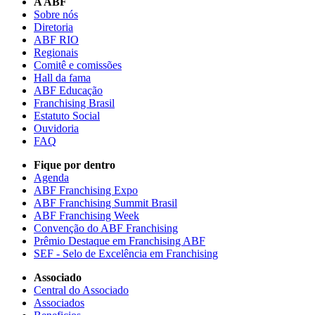
A ABF
Sobre nós
Diretoria
ABF RIO
Regionais
Comitê e comissões
Hall da fama
ABF Educação
Franchising Brasil
Estatuto Social
Ouvidoria
FAQ
Fique por dentro
Agenda
ABF Franchising Expo
ABF Franchising Summit Brasil
ABF Franchising Week
Convenção do ABF Franchising
Prêmio Destaque em Franchising ABF
SEF - Selo de Excelência em Franchising
Associado
Central do Associado
Associados