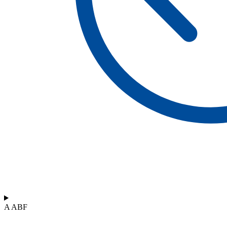
A ABF