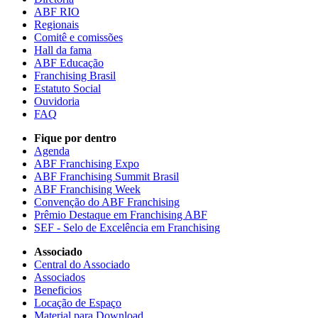
ABF RIO
Regionais
Comitê e comissões
Hall da fama
ABF Educação
Franchising Brasil
Estatuto Social
Ouvidoria
FAQ
Fique por dentro
Agenda
ABF Franchising Expo
ABF Franchising Summit Brasil
ABF Franchising Week
Convenção do ABF Franchising
Prêmio Destaque em Franchising ABF
SEF - Selo de Excelência em Franchising
Associado
Central do Associado
Associados
Beneficios
Locação de Espaço
Material para Download