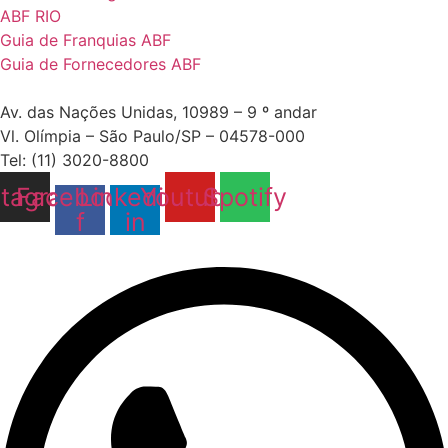
ABF RIO
Guia de Franquias ABF
Guia de Fornecedores ABF
Av. das Nações Unidas, 10989 – 9 º andar
Vl. Olímpia – São Paulo/SP – 04578-000
Tel: (11) 3020-8800
stagram
Facebook-
Linkedin-
Youtube
Spotify
f
in