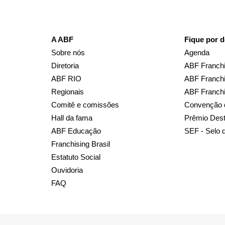
A ABF
Fique por d
Sobre nós
Agenda
Diretoria
ABF Franchi
ABF RIO
ABF Franchi
Regionais
ABF Franch
Comitê e comissões
Convenção 
Hall da fama
Prêmio Des
ABF Educação
SEF - Selo 
Franchising Brasil
Estatuto Social
Ouvidoria
FAQ