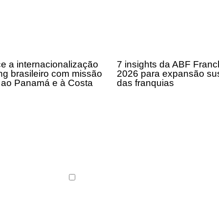
ce a internacionalização
7 insights da ABF Fran
ng brasileiro com missão
2026 para expansão sus
 ao Panamá e à Costa
das franquias
ABF News com as
s do franchising.
Li e concordo com os
Termos de Uso
e a
Polític