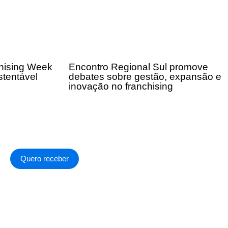
chising Week
Encontro Regional Sul promove
tentável
debates sobre gestão, expansão e
inovação no franchising
Quero receber
a de Privacidade
.