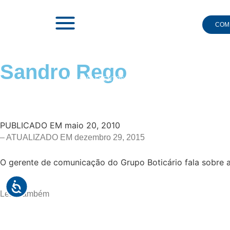
COMI
Sandro Rego
|
TV ABF
|
EVENTOS
|
II SIMPÓSIO DE COMUNICAÇÃO
|
PUBLICADO EM
maio 20, 2010
– ATUALIZADO EM dezembro 29, 2015
O gerente de comunicação do Grupo Boticário fala sobre 
Leia Também