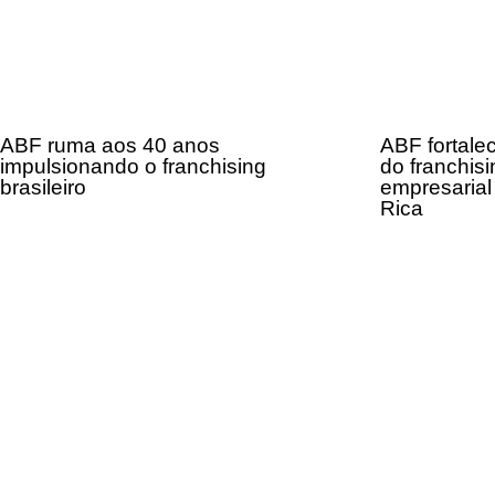
ABF ruma aos 40 anos
ABF fortale
impulsionando o franchising
do franchisi
brasileiro
empresarial
Rica
Receba em seu e-mail, de graça, a 
principais notícias e informaçõe