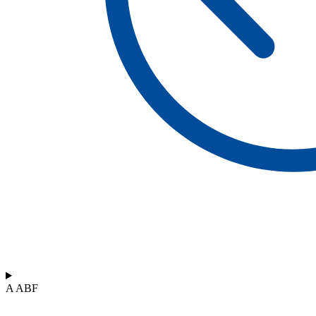
A ABF