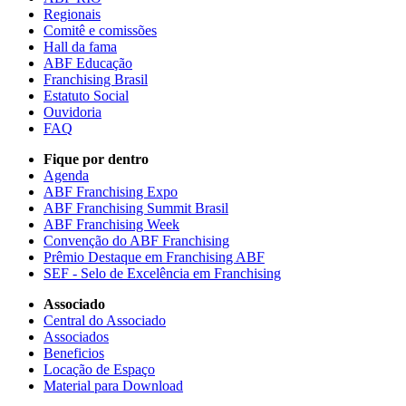
Regionais
Comitê e comissões
Hall da fama
ABF Educação
Franchising Brasil
Estatuto Social
Ouvidoria
FAQ
Fique por dentro
Agenda
ABF Franchising Expo
ABF Franchising Summit Brasil
ABF Franchising Week
Convenção do ABF Franchising
Prêmio Destaque em Franchising ABF
SEF - Selo de Excelência em Franchising
Associado
Central do Associado
Associados
Beneficios
Locação de Espaço
Material para Download