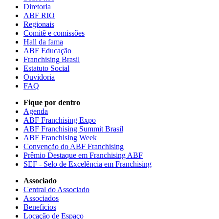
Diretoria
ABF RIO
Regionais
Comitê e comissões
Hall da fama
ABF Educação
Franchising Brasil
Estatuto Social
Ouvidoria
FAQ
Fique por dentro
Agenda
ABF Franchising Expo
ABF Franchising Summit Brasil
ABF Franchising Week
Convenção do ABF Franchising
Prêmio Destaque em Franchising ABF
SEF - Selo de Excelência em Franchising
Associado
Central do Associado
Associados
Beneficios
Locação de Espaço