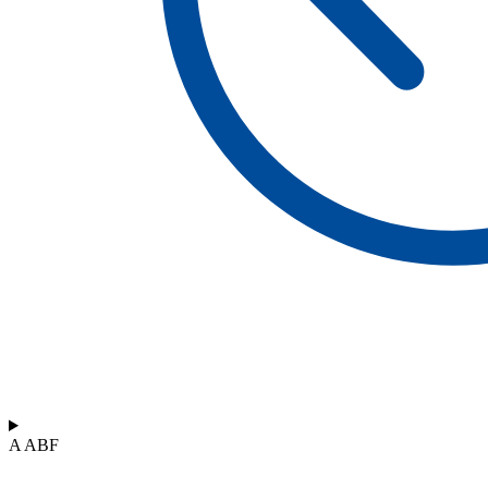
A ABF