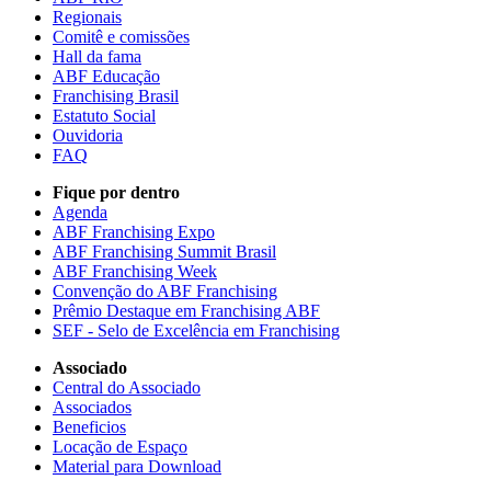
Regionais
Comitê e comissões
Hall da fama
ABF Educação
Franchising Brasil
Estatuto Social
Ouvidoria
FAQ
Fique por dentro
Agenda
ABF Franchising Expo
ABF Franchising Summit Brasil
ABF Franchising Week
Convenção do ABF Franchising
Prêmio Destaque em Franchising ABF
SEF - Selo de Excelência em Franchising
Associado
Central do Associado
Associados
Beneficios
Locação de Espaço
Material para Download