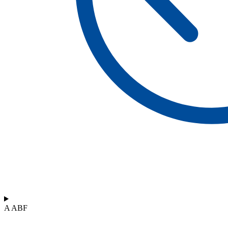
A ABF