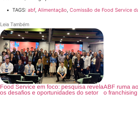
TAGS:
abf
,
Alimentação
,
Comissão de Food Service d
Leia Também
Food Service em foco: pesquisa revela
ABF ruma ao
os desafios e oportunidades do setor
o franchising