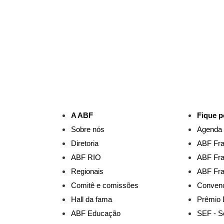
A ABF
Fique p
Sobre nós
Agenda
Diretoria
ABF Fra
ABF RIO
ABF Fra
Regionais
ABF Fra
Comitê e comissões
Convenç
Hall da fama
Prêmio 
ABF Educação
SEF - S