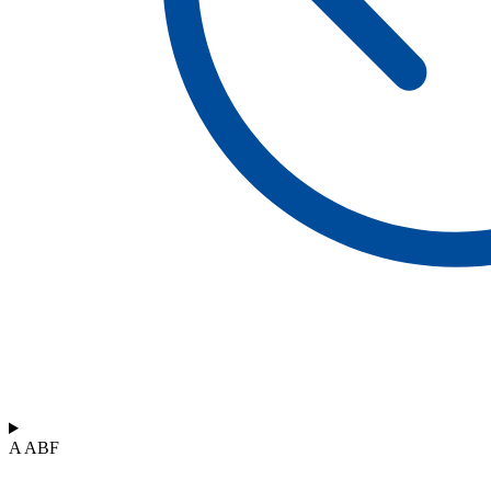
A ABF