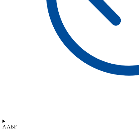
A ABF