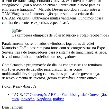
o setor de franchising. Eduardo Gouveia, executivo da Cielo, foi
categórico: “Qual o nosso objetivo? Gerar venda e lucro para as
empresas e franquias”. Marcelo Dezem abordou a fusão entre a
TAM Viagens e a Lantours, ação que resultou na criação da
LATAM Viagens: “Obtivemos muitas vantagens. Fundimos nossa
carteira de clientes e expertises específicas”.
Os campeões olímpicos de vôlei Maurício e Fofão recebem de Al
Paralelamente, os renomados e vitoriosos jogadores de vôlei
Maurício e Fofão posaram para fotos com os congressistas na Expo
Service, feira de fornecedores para o sistema de franchising. À tarde,
haverá uma clínica de voleibol com os jogadores.
Completando a programação do dia, os congressistas se reuniram
em 10 estações de trabalho para discutir temas como
multicanalidade, shopping centers, boas práticas de governança,
desenvolvimento de talentos, gestão sustentável, dentre outros.
Fotos: Keiny Andrade
TAGS:
17ª Convenção ABF do Franchising
,
abf
,
Convenção
,
ética
,
inovação
,
Negócios
,
política
Leia Também