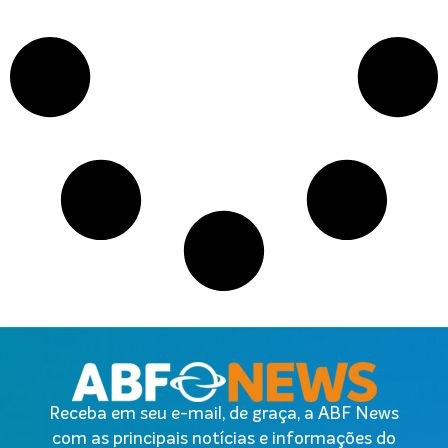
Receba em seu e-mail, de graça, a ABF News
com as principais notícias e informações do