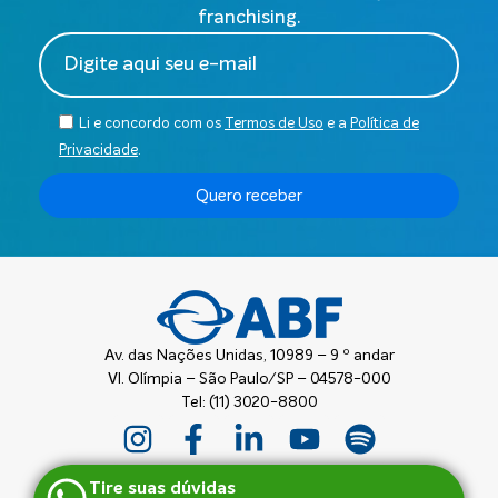
franchising.
Li e concordo com os
Termos de Uso
e a
Política de
Privacidade
.
Quero receber
Av. das Nações Unidas, 10989 – 9 º andar
Vl. Olímpia – São Paulo/SP – 04578-000
Tel: (11) 3020-8800
Tire suas dúvidas