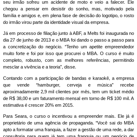
seu irmão sofreu um acidente de moto e veio a falecer. Ele
chegou a pensar em desistir do sonho, mas, motivado pela
família e amigos e, em plena fase de decisão do logotipo, o rosto
do irmão virou parte da identidade visual da empresa.
Já em processo de filiação junto à ABF, a Melts foi inaugurada no
dia 27 de junho de 2013 e o MBA foi dando o passo a passo para
a concretização do negócio. “Tenho um apetite empreendedor
muito forte e foi por isso que procurei o MBA. O curso é muito
completo, robusto, com as melhores referências, permitindo
mesclar a vivência e a teoria”, disse.
Contando com a participação de bandas e karaokê, a empresa
que vende “hamburger, cerveja e música” recebe
aproximadamente 2,9 mil clientes por mês, tem um ticket médio
de R$ 38,00 e um faturamento­ mensal em torno de R$ 100 mil. A
estimativa é crescer 20% em 2015.
Para Seara, o curso o incentivou a empreender mais. Ele já é
proprietário de uma agência de propaganda. “Você sai do MBA
apto a formatar uma franquia, a fazer a gestão de uma rede, a dar
consultoria para quem já tem uma franquia ou um negócio de