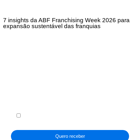
7 insights da ABF Franchising Week 2026 para
expansão sustentável das franquias
Receba em seu e-mail, de graça, a ABF News
com as principais notícias e informações do
franchising.
Li e concordo com os
Termos de Uso
e a
Política de
Privacidade
.
Quero receber