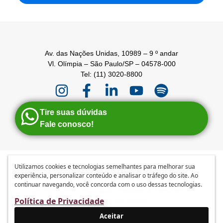
Av. das Nações Unidas, 10989 – 9 º andar
Vl. Olímpia – São Paulo/SP – 04578-000
Tel: (11) 3020-8800
Tire suas dúvidas
Fale conosco!
Utilizamos cookies e tecnologias semelhantes para melhorar sua
Anuncie
|
Guia de Franquias ABF
|
Política de privacidade e
experiência, personalizar conteúdo e analisar o tráfego do site. Ao
tratamento de dados pessoais
|
Termos de Uso
continuar navegando, você concorda com o uso dessas tecnologias.
© 2026 – ABF | Associação Brasileira de Franchising
Política de Privacidade
Desenvolvido por
mufasa
Aceitar