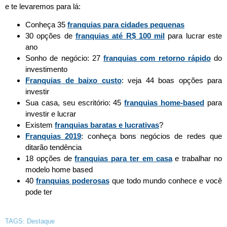
e te levaremos para lá:
Conheça 35
franquias para cidades pequenas
30 opções de
franquias até R$ 100 mil
para lucrar este
ano
Sonho de negócio: 27
franquias com retorno rápido
do
investimento
Franquias de baixo custo
: veja 44 boas opções para
investir
Sua casa, seu escritório: 45
franquias home-based
para
investir e lucrar
Existem
franquias baratas e lucrativas
?
Franquias 2019
: conheça bons negócios de redes que
ditarão tendência
18 opções de
franquias para ter em casa
e trabalhar no
modelo home based
40
franquias poderosas
que todo mundo conhece e você
pode ter
TAGS:
Destaque