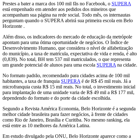
Prestes a bater a marca dos 100 mil fãs no Facebook, o
SUPERA
está empenhado em atender aos pedidos dos mineiros que
acompanham sua página na rede social. Todo mês, os internautas
perguntam quando o SUPERA abrirá sua primeira escola em Belo
Horizonte .
Além disso, os indicadores do mercado de educação da metrópole
apontam para uma ótima oportunidade de negócios. O Índice de
Desenvolvimento Humano, que considera o nível de alfabetização
do município, a taxa de matrícula, expectativa de vida e renda, é alto
(0,839). No total, BH tem 537 mil matriculados, o que representa
um grande potencial de alunos para uma escola
SUPERA
na cidade.
No formato padrão, recomendado para cidades acima de 100 mil
habitantes, a taxa de franquia
SUPERA
é de R$ 45 mil reais. Já a
microfranquia custa R$ 15 mil reais. No total, o investimento inicial
para implantação de uma unidade varia de R$ 49 mil a R$ 177 mil,
dependendo do formato e do porte da cidade escolhida.
Segundo a Revista América Economia, Belo Horizonte é a segunda
melhor cidade brasileira para fazer negócios, à frente de cidades
como Rio de Janeiro, Brasília e Curitiba. No mesmo ranking, ela
está entre as 10 melhores da América Latina.
Em estudo divulgado pela ONU, Belo Horizonte aparece como a