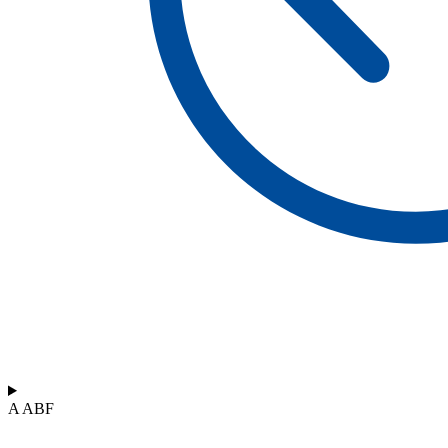
A ABF