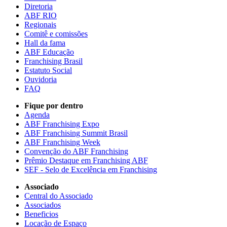
Diretoria
ABF RIO
Regionais
Comitê e comissões
Hall da fama
ABF Educação
Franchising Brasil
Estatuto Social
Ouvidoria
FAQ
Fique por dentro
Agenda
ABF Franchising Expo
ABF Franchising Summit Brasil
ABF Franchising Week
Convenção do ABF Franchising
Prêmio Destaque em Franchising ABF
SEF - Selo de Excelência em Franchising
Associado
Central do Associado
Associados
Beneficios
Locação de Espaço