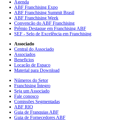
Agenda
ABF Franchising Expo
ABF Franchising Summit Brasil
ABF Franchising Week
Convenção do ABF Franchising
Prêmio Destaque em Franchising ABF
SEF - Selo de Excelência em Franchising
Associado
Central do Associado
Associados
Beneficios
Locação de Espaço
Material para Download
Números do Setor
Franchising Íntegro
Seja um Associado
Fale conosco
Comissões Segmentadas
ABF RIO
Guia de Franquias ABF
Guia de Fornecedores ABF