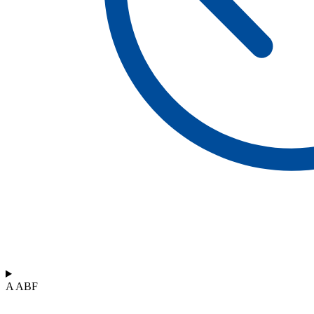
A ABF