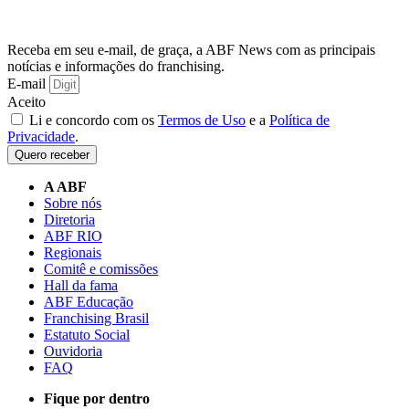
Receba em seu e-mail, de graça, a ABF News com as principais
notícias e informações do franchising.
E-mail
Aceito
Li e concordo com os
Termos de Uso
e a
Política de
Privacidade
.
Quero receber
A ABF
Sobre nós
Diretoria
ABF RIO
Regionais
Comitê e comissões
Hall da fama
ABF Educação
Franchising Brasil
Estatuto Social
Ouvidoria
FAQ
Fique por dentro