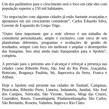
Um dos parâmetros para o crescimento será o foco em cida¬des com
população superior a 150 mil habitantes.
“As negociações com algumas cidades já estão bastante avançadas e
apostamos em um crescimento consistente”, Carlos Eduardo Silva,
Gerente de Expansão do Grupo Trigo.
“Outro fator importante que a rede oferece é um trabalho de
consultoria personalizado, amplo e exclusivo, com cerca de seis
plataformas diferentes, programas e avaliações de gestão de
resultados, sempre com foco em melhorar e ampliar o desempenho
das franquias. Isso atrai ainda mais franqueados para o Spoleto”,
completa.
A previsão para o próximo ano é alcançar e reforçar a presença nas
cidades como Ribeirão Preto, São José do Rio Preto, Araçatuba,
Botucatu, Bragança Paulista, Itú, Itapecerica da Serra, Franca e
Atibaia.
Hoje o Spoleto está presente nas cidades de Taubaté, Campinas,
Piracicaba, Ribeirão Preto, Limeira, Indaiatuba, Jundiaí, São José
dos Campos, Sorocaba, São Vicente, Santos, Mogi das Cruzes,
Guarulhos, Bauru, Guaratinguetá, Pindamonhangaba, São Carlos,
São Bernardo, Roseira, Valinhos, Itupeva e Rio Claro.