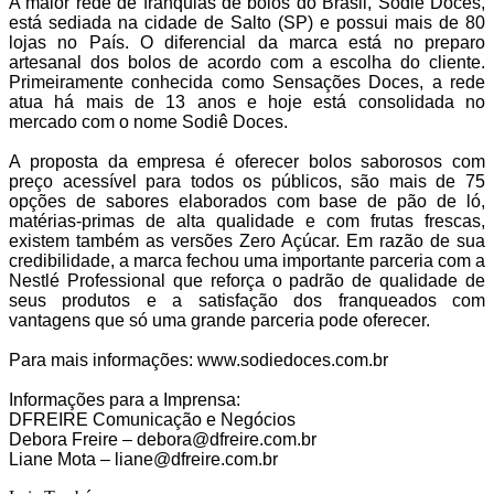
A maior rede de franquias de bolos do Brasil, Sodiê Doces,
está sediada na cidade de Salto (SP) e possui mais de 80
lojas no País. O diferencial da marca está no preparo
artesanal dos bolos de acordo com a escolha do cliente.
Primeiramente conhecida como Sensações Doces, a rede
atua há mais de 13 anos e hoje está consolidada no
mercado com o nome Sodiê Doces.
A proposta da empresa é oferecer bolos saborosos com
preço acessível para todos os públicos, são mais de 75
opções de sabores elaborados com base de pão de ló,
matérias-primas de alta qualidade e com frutas frescas,
existem também as versões Zero Açúcar. Em razão de sua
credibilidade, a marca fechou uma importante parceria com a
Nestlé Professional que reforça o padrão de qualidade de
seus produtos e a satisfação dos franqueados com
vantagens que só uma grande parceria pode oferecer.
Para mais informações: www.sodiedoces.com.br
Informações para a Imprensa:
DFREIRE Comunicação e Negócios
Debora Freire – debora@dfreire.com.br
Liane Mota – liane@dfreire.com.br