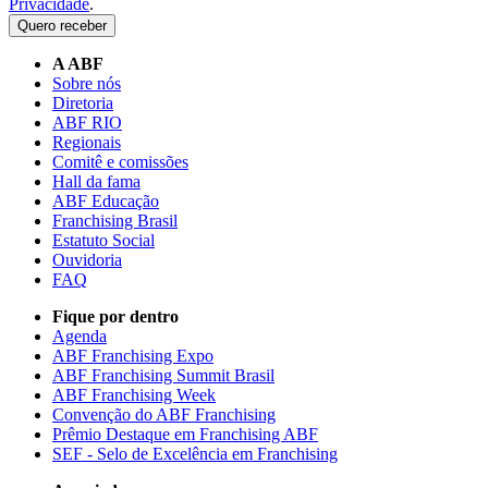
Privacidade
.
Quero receber
A ABF
Sobre nós
Diretoria
ABF RIO
Regionais
Comitê e comissões
Hall da fama
ABF Educação
Franchising Brasil
Estatuto Social
Ouvidoria
FAQ
Fique por dentro
Agenda
ABF Franchising Expo
ABF Franchising Summit Brasil
ABF Franchising Week
Convenção do ABF Franchising
Prêmio Destaque em Franchising ABF
SEF - Selo de Excelência em Franchising