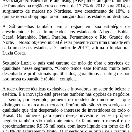
Associação Brasileira de Franchising (ABF) mostram que o número
de franquias na região cresceu cerca de 17,7% de 2012 para 2014, o
surgimento de marcas no Nordeste, teve crescimento de 18%, e
quinze novos shoppings foram inaugurados nos estados nordestinos.
A Sóbrancelhas também tem a região em sua estratégia de
crescimento e busca franqueados nos estados de Alagoas, Bahia,
Ceará, Maranhão, Piauí, Paraíba, Pernambuco e Rio Grande do
Norte. “Nosso objetivo inicial é estar presente com uma unidade em
cada um desses estados, até janeiro de 2017”, afirma a fundadora,
Luzia Costa.
Segundo Luzia o país está carente de mão de obra e serviços de
qualidade nesse segmento. “Como temos esse formato muito bem
desenhado e profissionais qualificados, garantimos a entrega e por
isso nossa expansão é rápida”, completa.
A rede oferece técnicas exclusivas e inovadoras no setor de beleza e
estética. E a inovação está presente também nas opções de negócios
— sendo, por exemplo, pioneira no modelo de quiosque — que
distinguem a marca no mercado. Porém, não são só os serviços de
qualidade que têm despertado o interesse de investidores de todo o
Brasil. Os números para quem deseja investir e ter seu próprio
negócio também são muito atraentes. O faturamento mensal é de
aproximadamente R$ 35 mil reais, com lucro líquido em torno de 45
a 50% do faturamento bruto. O investidor que optar pela franquia