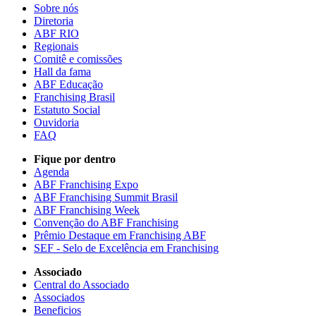
Sobre nós
Diretoria
ABF RIO
Regionais
Comitê e comissões
Hall da fama
ABF Educação
Franchising Brasil
Estatuto Social
Ouvidoria
FAQ
Fique por dentro
Agenda
ABF Franchising Expo
ABF Franchising Summit Brasil
ABF Franchising Week
Convenção do ABF Franchising
Prêmio Destaque em Franchising ABF
SEF - Selo de Excelência em Franchising
Associado
Central do Associado
Associados
Beneficios