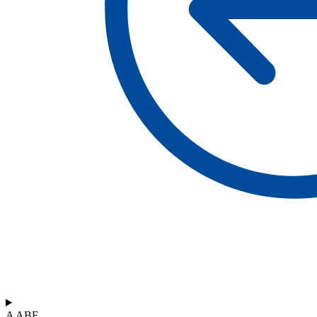
A ABF