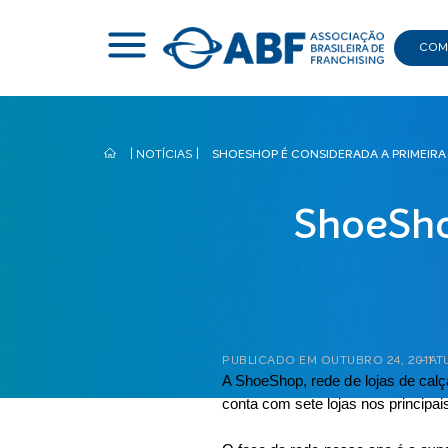
COMI
|
NOTÍCIAS
|
SHOESHOP É CONSIDERADA A PRIMEIRA
ShoeSho
PUBLICADO EM
OUTUBRO 24, 2011
– AT
A ShoeShop, rede de lojas de calç
conta com sete lojas nos principa