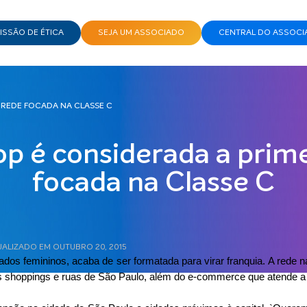
SSÃO DE ÉTICA
SEJA UM ASSOCIADO
CENTRAL DO ASSOCI
 REDE FOCADA NA CLASSE C
p é considerada a prime
focada na Classe C
UALIZADO EM OUTUBRO 20, 2015
ados femininos, acaba de ser formatada para virar franquia. A rede
is shoppings e ruas de São Paulo, além do e-commerce que atende a t