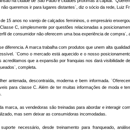
ansão na cidade de São Paulo e cidades próximas à capital. `Quere
 não queremos ir para lugares distantes`, diz o sócio da rede, Luiz Fr
de 15 anos no varejo de calçados femininos, o empresário enxerg
Classe C, simplesmente por questões relacionadas a posicionamento
rfil de consumidor não oferecem uma boa experiência de compra`, a
diferencia. A marca trabalha com produtos que unem alta qualidade
essível. `Como o mercado está aquecido e o nosso posicionamento
s acreditamos que a expansão por franquias nos dará visibilidade d
queados`, completa.
lher antenada, descontraída, moderna e bem informada. `Oferece
veis para classe C. Além de ter muitas informações de moda e ten
.
 da marca, as vendedoras são treinadas para abordar e interagir com 
lizado, mas sem deixar as consumidoras incomodadas.
suporte necessário, desde treinamento para franqueado, análise