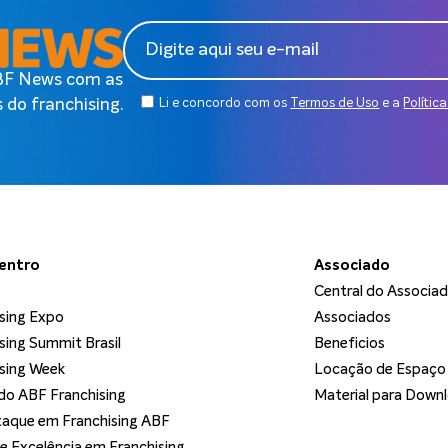
ABF News com as
 do franchising.
Li e concordo com os
Termos de Uso
e a
Polític
dentro
Associado
Central do Associa
sing Expo
Associados
sing Summit Brasil
Beneficios
sing Week
Locação de Espaço
o ABF Franchising
Material para Down
aque em Franchising ABF
de Excelência em Franchising