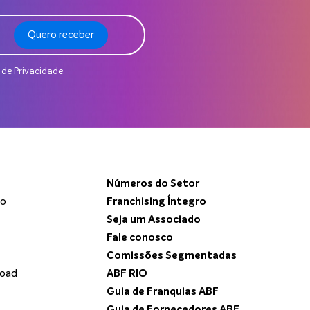
Quero receber
a de Privacidade
.
Números do Setor
do
Franchising Íntegro
Seja um Associado
Fale conosco
Comissões Segmentadas
load
ABF RIO
Guia de Franquias ABF
Guia de Fornecedores ABF