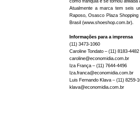
como franquia e se tornou afiliada
Atualmente a marca tem seis u
Raposo, Osasco Plaza Shopping e 
Brasil (www.shoeshop.com.br).
Informações para a imprensa
(11) 3473-1060
Caroline Tondato – (11) 8183-4482
caroline@economidia.com.br
Iza França – (11) 7644-4496
Iza.franca@economidia.com.br
Luis Fernando Klava – (11) 8259-
klava@economidia.com.br