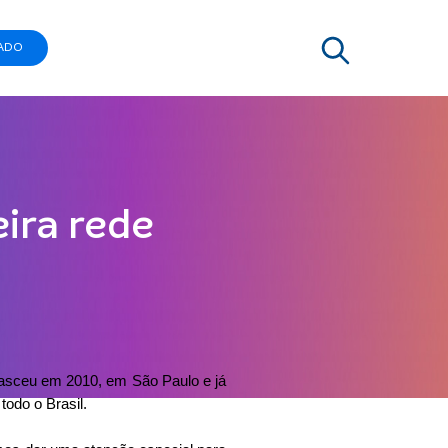
ADO
ira rede
 nasceu em 2010, em São Paulo e já
odo o Brasil.