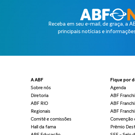
Receba em seu e-mail, de graça, a 
principais notícias e informações
A ABF
Fique por 
Sobre nós
Agenda
Diretoria
ABF Franchi
ABF RIO
ABF Franchi
Regionais
ABF Franchi
Comitê e comissões
Convenção d
Hall da fama
Prêmio Dest
ABF Educação
SEF - Selo 