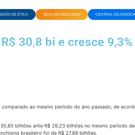
SSÃO DE ÉTICA
SEJA UM ASSOCIADO
CENTRAL DO ASSOCI
 R$ 30,8 bi e cresce 9,3%
I E CRESCE 9,3% NO 3º TRIMESTRE, DIZ ABF
14, comparado ao mesmo período do ano passado, de acordo
$ 30,85 bilhões ante R$ 28,23 bilhões no mesmo período de
nchising brasileiro foi de R$ 27,88 bilhões.