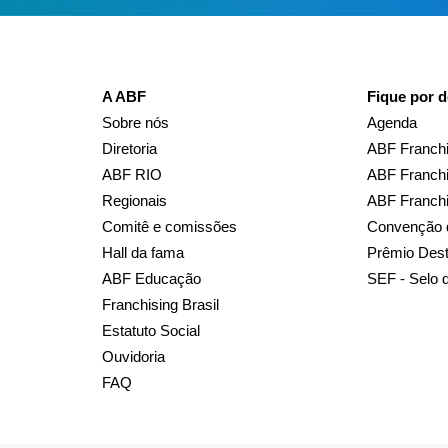
A ABF
Fique por d
Sobre nós
Agenda
Diretoria
ABF Franchi
ABF RIO
ABF Franchi
Regionais
ABF Franch
Comitê e comissões
Convenção 
Hall da fama
Prêmio Des
ABF Educação
SEF - Selo 
Franchising Brasil
Estatuto Social
Ouvidoria
FAQ