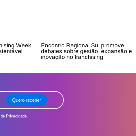
chising Week
Encontro Regional Sul promove
tentável
debates sobre gestão, expansão e
inovação no franchising
Quero receber
a de Privacidade
.