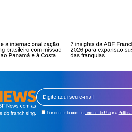
ce a internacionalização
7 insights da ABF Fran
ng brasileiro com missão
2026 para expansão sus
 ao Panamá e à Costa
das franquias
ABF News com as
s do franchising.
Li e concordo com os
Termos de Uso
e a
Polític