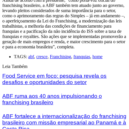
Ainda de acordo com a presidente, “como porta-voz oficial do
franchising brasileiro, a ABF também tem atuado junto ao governo,
levando pleitos considerados de suma importância para o setor,
como o aprimoramento das regras do Simples – já em andamento –,
o aperfeiçoamento da Lei do Franchising, a modernização das leis
trabalhistas, a melhoria das condições de financiamento para
franquias e a pacificação da não incidência do ISS sobre a taxa de
franquias e royalties. São ações que se implementadas promoverão a
geração de mais empregos e renda, e maior crescimento para o setor
e para a economia brasileira”, completa.
TAGS:
abf
,
cresce
,
Franchising
,
franquias
,
home
Leia Também
Food Service em foco: pesquisa revela os
desafios e oportunidades do setor
ABF ruma aos 40 anos impulsionando o
franchising brasileiro
ABF fortalece a internacionalização do franchising
brasileiro com missão empresarial ao Panamá e à
Costa Rica