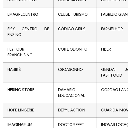
EMAGRECENTRO
CLUBE TURISMO
FABRIZIO GIA
FISK CENTRO DE
CÓDIGO GIRLS
FARMELHOR
ENSINO
FLYTOUR
COIFE ODONTO
FIBER
FRANCHISING
HABIB´S
CROASONHO
GENDAI JA
FAST FOOD
HERING STORE
DAMÁSIO
GORDÃO LAN
EDUCACIONAL
HOPE LINGERIE
DEPYL ACTION
GUARIDA IMÓV
IMAGINARIUM
DOCTOR FEET
INOVAR LOCA