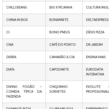
CHILLI BEANS
BIG X PICANHA
CULTURA ING
CHINA IN BOX
BONAPARTE
DELTAEXPRES
CI
BONO PNEUS
DÍDIO PIZZA
CNA
CAFÉ DO PONTO
DR JARDIM
DEKRA
CAMARÃO & CIA
ENSINA MAIS
DIA%
CAPODARTE
EURODATA
INTERATIVA
DIVINO FOGÃO –
CHIQUINHO
EVOLUTE C
COMIDA TÍPICA DA
SORVETES
PROFISSIONAL
FAZENDA
DOMINO`S PIZZA
CLUBE MELISSA
EXPERIMENTO