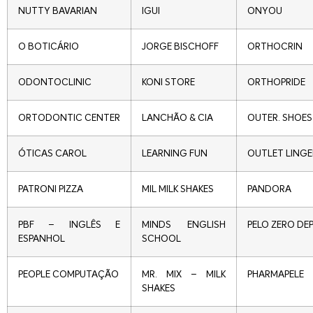
NUTTY BAVARIAN
IGUI
ONYOU
O BOTICÁRIO
JORGE BISCHOFF
ORTHOCRIN
ODONTOCLINIC
KONI STORE
ORTHOPRIDE
ORTODONTIC CENTER
LANCHÃO & CIA
OUTER. SHOES
ÓTICAS CAROL
LEARNING FUN
OUTLET LINGE
PATRONI PIZZA
MIL MILK SHAKES
PANDORA
PBF – INGLÊS E
MINDS ENGLISH
PELO ZERO DE
ESPANHOL
SCHOOL
PEOPLE COMPUTAÇÃO
MR. MIX – MILK
PHARMAPELE
SHAKES