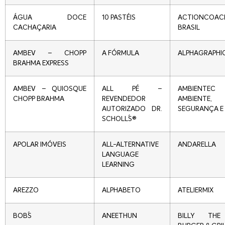
ÁGUA DOCE
10 PASTÉIS
ACTIONCOAC
CACHAÇARIA
BRASIL
AMBEV – CHOPP
A FÓRMULA
ALPHAGRAPHI
BRAHMA EXPRESS
AMBEV – QUIOSQUE
ALL PÉ –
AMBIENTEC
CHOPP BRAHMA
REVENDEDOR
AMBIENTE,
AUTORIZADO DR.
SEGURANÇA E
SCHOLL´S®
APOLAR IMÓVEIS
ALL-ALTERNATIVE
ANDARELLA
LANGUAGE
LEARNING
AREZZO
ALPHABETO
ATELIERMIX
BOB´S
ANEETHUN
BILLY THE