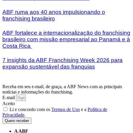
ABF ruma aos 40 anos impulsionando o
franchising brasileiro
ABF fortalece a internacionalização do franchising
brasileiro com missão empresarial ao Panamá e à
Costa Rica
7 insights da ABF Franchising Week 2026 para
expansão sustentável das franquias
Receba em seu e-mail, de graça, a ABF News com as principais
notícias e informações do franchising.
E-mail
Aceito
Li e concordo com os
Termos de Uso
e a
Política de
Privacidade
.
Quero receber
A ABF