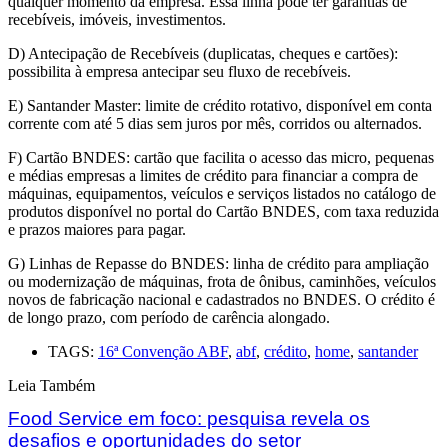
qualquer momento da empresa. Essa linha pode ter garantias de
recebíveis, imóveis, investimentos.
D) Antecipação de Recebíveis (duplicatas, cheques e cartões):
possibilita à empresa antecipar seu fluxo de recebíveis.
E) Santander Master: limite de crédito rotativo, disponível em conta
corrente com até 5 dias sem juros por mês, corridos ou alternados.
F) Cartão BNDES: cartão que facilita o acesso das micro, pequenas
e médias empresas a limites de crédito para financiar a compra de
máquinas, equipamentos, veículos e serviços listados no catálogo de
produtos disponível no portal do Cartão BNDES, com taxa reduzida
e prazos maiores para pagar.
G) Linhas de Repasse do BNDES: linha de crédito para ampliação
ou modernização de máquinas, frota de ônibus, caminhões, veículos
novos de fabricação nacional e cadastrados no BNDES. O crédito é
de longo prazo, com período de carência alongado.
TAGS:
16ª Convenção ABF
,
abf
,
crédito
,
home
,
santander
Leia Também
Food Service em foco: pesquisa revela os
desafios e oportunidades do setor