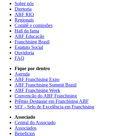
Sobre nós
Diretoria
ABF RIO
Regionais
Comitê e comissões
Hall da fama
ABF Educação
Franchising Brasil
Estatuto Social
Ouvidoria
FAQ
Fique por dentro
Agenda
ABF Franchising Expo
ABF Franchising Summit Brasil
ABF Franchising Week
Convenção do ABF Franchising
Prêmio Destaque em Franchising ABF
SEF - Selo de Excelência em Franchising
Associado
Central do Associado
Associados
Beneficios