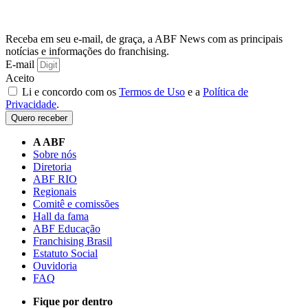
Receba em seu e-mail, de graça, a ABF News com as principais
notícias e informações do franchising.
E-mail
Aceito
Li e concordo com os
Termos de Uso
e a
Política de
Privacidade
.
Quero receber
A ABF
Sobre nós
Diretoria
ABF RIO
Regionais
Comitê e comissões
Hall da fama
ABF Educação
Franchising Brasil
Estatuto Social
Ouvidoria
FAQ
Fique por dentro