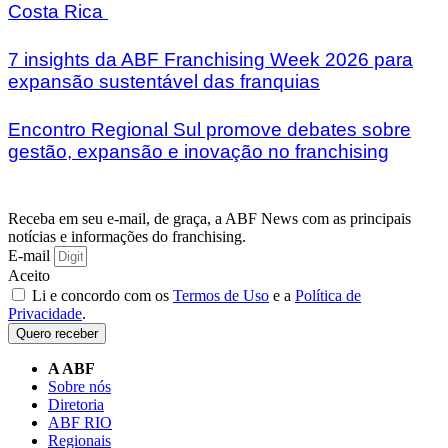
Costa Rica
7 insights da ABF Franchising Week 2026 para
expansão sustentável das franquias
Encontro Regional Sul promove debates sobre
gestão, expansão e inovação no franchising
Receba em seu e-mail, de graça, a ABF News com as principais
notícias e informações do franchising.
E-mail
Aceito
Li e concordo com os
Termos de Uso
e a
Política de
Privacidade
.
Quero receber
A ABF
Sobre nós
Diretoria
ABF RIO
Regionais