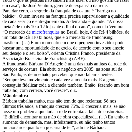
Tudo o que as pessoas não sabem mais fazer ou não gostam de fazer
em casa”, diz José Ventura, gerente de expansão da rede.
Para dar certo, o segredo da franquia de costura é “barriga no
balcão”. Quem investe na franquia precisa supervisionar a qualidade
de cada serviço e entregar em dia. A demanda é grande. “A nossa
meta é de mais 10 a 12 lojas até o final do ano”, comenta Ventura.
“O mercado de
microfranquias
no Brasil, hoje, é de R$ 4 bilhões, de
um total de R$ 110 bilhões, que é o mercado de franchising
brasileiro. (…) É um momento em que o pequeno investidor pode
buscar uma oportunidade de negócio, de acordo com o seu anseio,
seu desejo e o seu bolso”, orienta Cristina Franco, presidente da
Associação Brasileira de Franchising (ABF).
A franqueada Bárbara D’Angelo é uma das mais antigas da rede de
serviços de costura. Ela abriu o negócio em 2005, na zona sul de
São Paulo, e, de imediato, percebeu que não faltam clientes.
“Sempre teve movimento e cada vez aumenta mais. E a gente
conseguiu fidelizar toda a clientela também. Então, fazendo um bom
trabalho, com certeza, você cresce”, diz.
Mão de obra
Bárbara trabalha muito, mas não tem do que reclamar. Só nos
últimos três anos, a franquia cresceu 75%. E cresceria mais, se não
fosse um problema que toda a rede enfrenta: a falta de costureiras.
“É difícil encontrar uma mão de obra especializada. (…) Eu tenho o
aumento de demanda, mas, infelizmente, eu não tenho tantos
funcionários quanto eu gostaria de ter”, admite Bárbara.