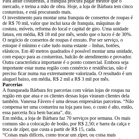
Para atrair costureiras, a franquia procura pagar melhor que o
mercado, e treina a mão de obra. Hoje, a loja de Bárbara tem cinco
costureiras, e está procurando mais.
O investimento para montar uma franquia de consertos de roupas é
de R$ 70 mil, valor que inclui taxa de franquia, máquinas de
costura, móveis, reforma do local e capital de giro. Uma unidade
fatura, em média, R$ 18 mil por mês, sendo que o lucro é de 30%.
O negócio de consertos de roupas é enxuto. Por ser serviço, o
estoque é mínimo e cabe tudo numa estante – linhas, botões,
elásticos. Em 40 metros quadrados é possível montar uma unidade,
com espaço para as costureiras, balcão de atendimento e provador.
Outra característica importante é o ponto comercial. Embora seja
importante estar numa região com comércio e residências, não é
preciso ficar numa rua extremamente valorizada. O resultado é um
aluguel baixo, em média, R$ 2 mil a R$ 3 mil por mês.
Parcerias
A franqueada Bárbara fez parcerias com várias lojas de roupas na
região em que atua e os clientes dessas lojas viraram clientes dela
também. Vanessa Fávero é uma dessas empresárias parceiras. “Não
compensa ter uma costureira na loja para isso, o custo é alto, então,
essa parceria fica bem bacana”, diz.
Em média, a loja de Bárbara faz 70 serviços por semana. Os mais
comuns são a colocação de botão, por R$ 2,50; e barra da calça e
troca de zíper, que custa a partir de R$ 15, cada.
“Coisas mais difíceis, como trocar um zíper, ou coisa mais