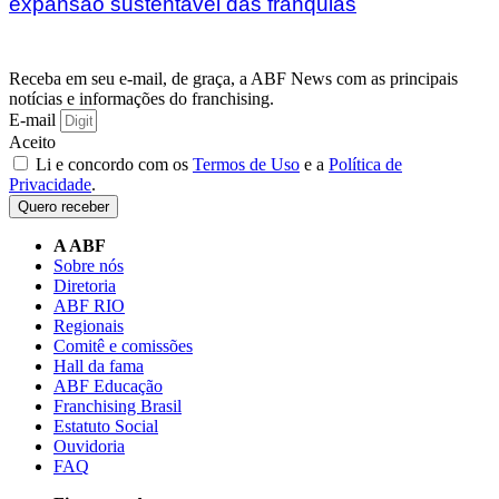
expansão sustentável das franquias
Receba em seu e-mail, de graça, a ABF News com as principais
notícias e informações do franchising.
E-mail
Aceito
Li e concordo com os
Termos de Uso
e a
Política de
Privacidade
.
Quero receber
A ABF
Sobre nós
Diretoria
ABF RIO
Regionais
Comitê e comissões
Hall da fama
ABF Educação
Franchising Brasil
Estatuto Social
Ouvidoria
FAQ