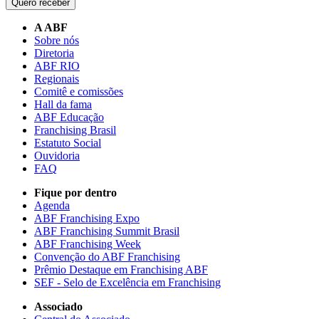
Quero receber
A ABF
Sobre nós
Diretoria
ABF RIO
Regionais
Comitê e comissões
Hall da fama
ABF Educação
Franchising Brasil
Estatuto Social
Ouvidoria
FAQ
Fique por dentro
Agenda
ABF Franchising Expo
ABF Franchising Summit Brasil
ABF Franchising Week
Convenção do ABF Franchising
Prêmio Destaque em Franchising ABF
SEF - Selo de Excelência em Franchising
Associado