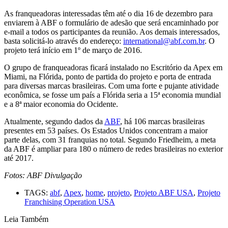
As franqueadoras interessadas têm até o dia 16 de dezembro para
enviarem à ABF o formulário de adesão que será encaminhado por
e-mail a todos os participantes da reunião. Aos demais interessados,
basta solicitá-lo através do endereço:
international@abf.com.br
. O
projeto terá início em 1º de março de 2016.
O grupo de franqueadoras ficará instalado no Escritório da Apex em
Miami, na Flórida, ponto de partida do projeto e porta de entrada
para diversas marcas brasileiras. Com uma forte e pujante atividade
econômica, se fosse um país a Flórida seria a 15ª economia mundial
e a 8ª maior economia do Ocidente.
Atualmente, segundo dados da
ABF
, há 106 marcas brasileiras
presentes em 53 países. Os Estados Unidos concentram a maior
parte delas, com 31 franquias no total. Segundo Friedheim, a meta
da ABF é ampliar para 180 o número de redes brasileiras no exterior
até 2017.
Fotos: ABF Divulgação
TAGS:
abf
,
Apex
,
home
,
projeto
,
Projeto ABF USA
,
Projeto
Franchising Operation USA
Leia Também