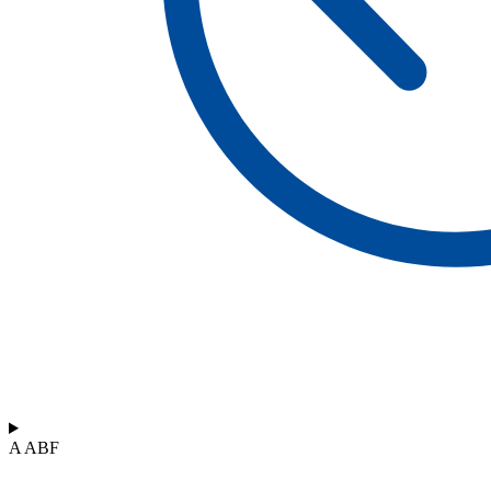
A ABF