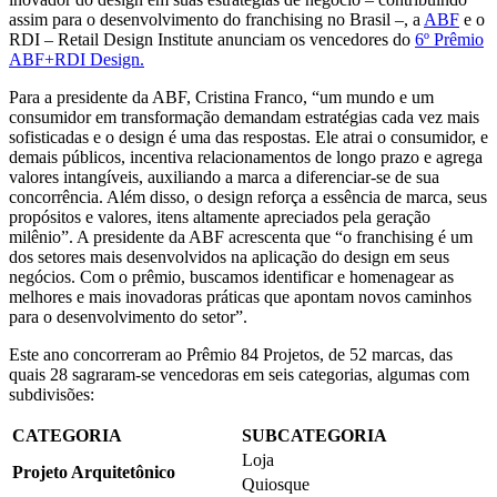
assim para o desenvolvimento do franchising no Brasil –, a
ABF
e o
RDI – Retail Design Institute anunciam os vencedores do
6º Prêmio
ABF+RDI Design.
Para a presidente da ABF, Cristina Franco, “um mundo e um
consumidor em transformação demandam estratégias cada vez mais
sofisticadas e o design é uma das respostas. Ele atrai o consumidor, e
demais públicos, incentiva relacionamentos de longo prazo e agrega
valores intangíveis, auxiliando a marca a diferenciar-se de sua
concorrência. Além disso, o design reforça a essência de marca, seus
propósitos e valores, itens altamente apreciados pela geração
milênio”. A presidente da ABF acrescenta que “o franchising é um
dos setores mais desenvolvidos na aplicação do design em seus
negócios. Com o prêmio, buscamos identificar e homenagear as
melhores e mais inovadoras práticas que apontam novos caminhos
para o desenvolvimento do setor”.
Este ano concorreram ao Prêmio 84 Projetos, de 52 marcas, das
quais 28 sagraram-se vencedoras em seis categorias, algumas com
subdivisões:
CATEGORIA
SUBCATEGORIA
Loja
Projeto Arquitetônico
Quiosque