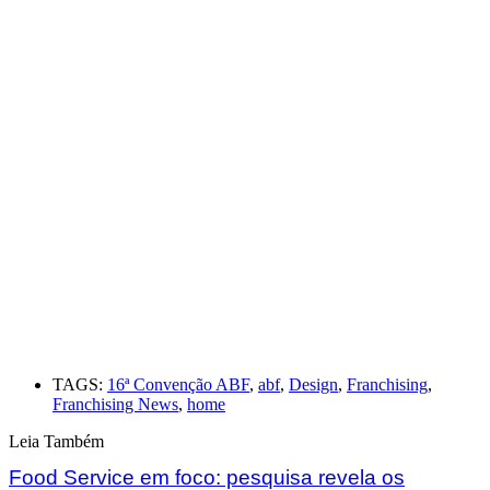
TAGS:
16ª Convenção ABF
,
abf
,
Design
,
Franchising
,
Franchising News
,
home
Leia Também
Food Service em foco: pesquisa revela os