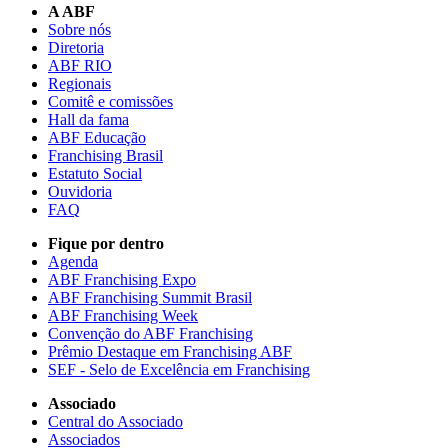
A ABF
Sobre nós
Diretoria
ABF RIO
Regionais
Comitê e comissões
Hall da fama
ABF Educação
Franchising Brasil
Estatuto Social
Ouvidoria
FAQ
Fique por dentro
Agenda
ABF Franchising Expo
ABF Franchising Summit Brasil
ABF Franchising Week
Convenção do ABF Franchising
Prêmio Destaque em Franchising ABF
SEF - Selo de Excelência em Franchising
Associado
Central do Associado
Associados