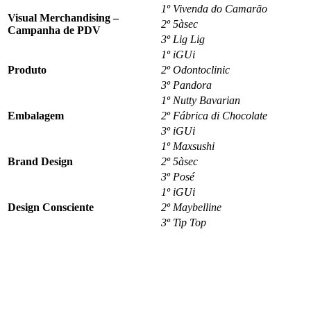
1º Vivenda do Camarão
Visual Merchandising –
2º 5àsec
Campanha de PDV
3º Lig Lig
1º iGUi
Produto
2º Odontoclinic
3º Pandora
1º Nutty Bavarian
Embalagem
2º Fábrica di Chocolate
3º iGUi
1º Maxsushi
Brand Design
2º 5àsec
3º Posé
1º iGUi
Design Consciente
2º Maybelline
3º Tip Top