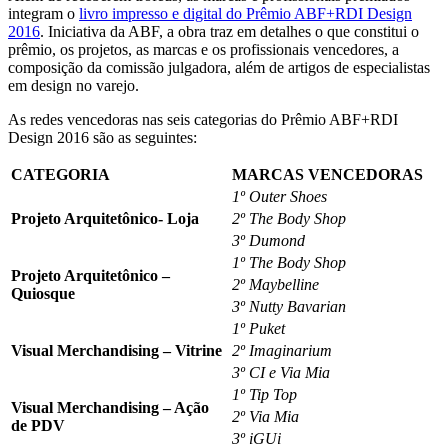
integram o
livro impresso e digital do Prêmio ABF+RDI Design
2016
. Iniciativa da ABF, a obra traz em detalhes o que constitui o
prêmio, os projetos, as marcas e os profissionais vencedores, a
composição da comissão julgadora, além de artigos de especialistas
em design no varejo.
As redes vencedoras nas seis categorias do Prêmio ABF+RDI
Design 2016 são as seguintes:
CATEGORIA
MARCAS VENCEDORAS
1º Outer Shoes
Projeto Arquitetônico- Loja
2º The Body Shop
3º Dumond
1º The Body Shop
Projeto Arquitetônico –
2º Maybelline
Quiosque
3º Nutty Bavarian
1º Puket
Visual Merchandising – Vitrine
2º Imaginarium
3º CI e Via Mia
1º Tip Top
Visual Merchandising – Ação
2º Via Mia
de PDV
3º iGUi