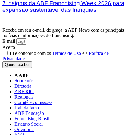
7 insights da ABF Franchising Week 2026 para
expansão sustentável das franquias
Receba em seu e-mail, de graça, a ABF News com as principais
notícias e informações do franchising.
E-mail
Aceito
Li e concordo com os
Termos de Uso
e a
Política de
Privacidade
.
Quero receber
A ABF
Sobre nós
Diretoria
ABF RIO
Regionais
Comitê e comissões
Hall da fama
ABF Educação
Franchising Brasil
Estatuto Social
Ouvidoria
FAQ