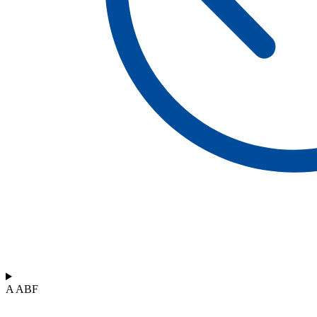
A ABF