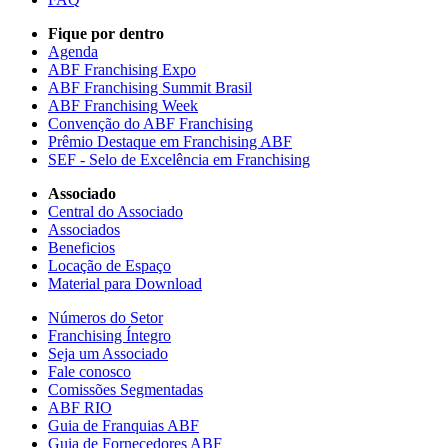
Fique por dentro
Agenda
ABF Franchising Expo
ABF Franchising Summit Brasil
ABF Franchising Week
Convenção do ABF Franchising
Prêmio Destaque em Franchising ABF
SEF - Selo de Excelência em Franchising
Associado
Central do Associado
Associados
Beneficios
Locação de Espaço
Material para Download
Números do Setor
Franchising Íntegro
Seja um Associado
Fale conosco
Comissões Segmentadas
ABF RIO
Guia de Franquias ABF
Guia de Fornecedores ABF