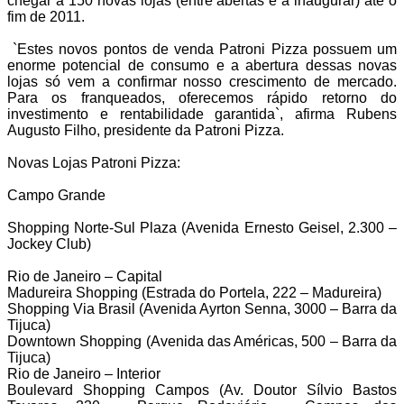
chegar a 150 novas lojas (entre abertas e a inaugurar) até o
fim de 2011.
`Estes novos pontos de venda Patroni Pizza possuem um
enorme potencial de consumo e a abertura dessas novas
lojas só vem a confirmar nosso crescimento de mercado.
Para os franqueados, oferecemos rápido retorno do
investimento e rentabilidade garantida`, afirma Rubens
Augusto Filho, presidente da Patroni Pizza.
Novas Lojas Patroni Pizza:
Campo Grande
Shopping Norte-Sul Plaza (Avenida Ernesto Geisel, 2.300 –
Jockey Club)
Rio de Janeiro – Capital
Madureira Shopping (Estrada do Portela, 222 – Madureira)
Shopping Via Brasil (Avenida Ayrton Senna, 3000 – Barra da
Tijuca)
Downtown Shopping (Avenida das Américas, 500 – Barra da
Tijuca)
Rio de Janeiro – Interior
Boulevard Shopping Campos (Av. Doutor Sílvio Bastos