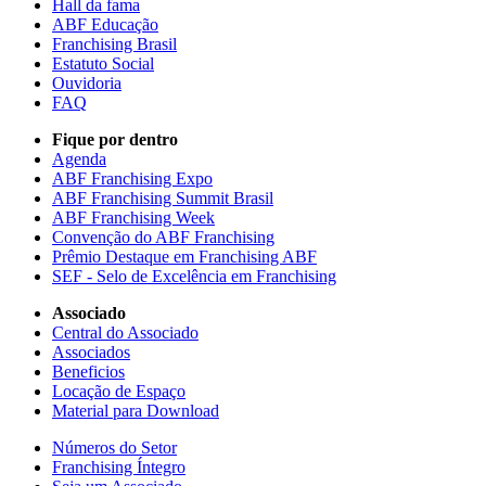
Hall da fama
ABF Educação
Franchising Brasil
Estatuto Social
Ouvidoria
FAQ
Fique por dentro
Agenda
ABF Franchising Expo
ABF Franchising Summit Brasil
ABF Franchising Week
Convenção do ABF Franchising
Prêmio Destaque em Franchising ABF
SEF - Selo de Excelência em Franchising
Associado
Central do Associado
Associados
Beneficios
Locação de Espaço
Material para Download
Números do Setor
Franchising Íntegro