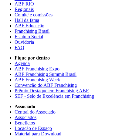
ABF RIO
Regionais
Comitê e comissões
Hall da fama
ABF Educação
Franchising Brasil
Estatuto Social
Ouvidoria
FAQ
Fique por dentro
Agenda
ABF Franchising Expo
ABF Franchising Summit Brasil
ABF Franchising Week
Convenção do ABF Franchising
Prêmio Destaque em Franchising ABF
SEF - Selo de Excelência em Franchising
Associado
Central do Associado
Associados
Beneficios
Locação de Espaço
Material para Download