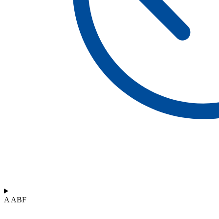
A ABF