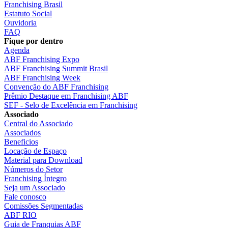
Franchising Brasil
Estatuto Social
Ouvidoria
FAQ
Fique por dentro
Agenda
ABF Franchising Expo
ABF Franchising Summit Brasil
ABF Franchising Week
Convenção do ABF Franchising
Prêmio Destaque em Franchising ABF
SEF - Selo de Excelência em Franchising
Associado
Central do Associado
Associados
Beneficios
Locação de Espaço
Material para Download
Números do Setor
Franchising Íntegro
Seja um Associado
Fale conosco
Comissões Segmentadas
ABF RIO
Guia de Franquias ABF