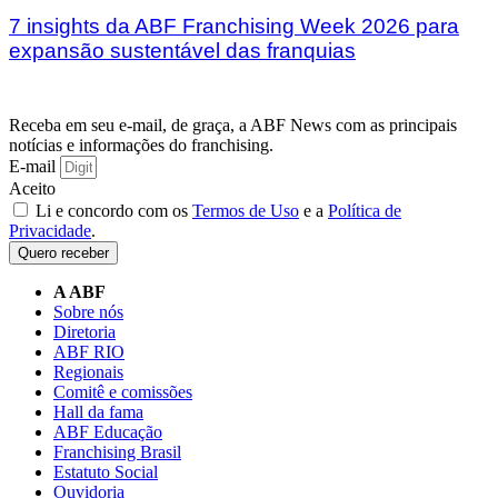
7 insights da ABF Franchising Week 2026 para
expansão sustentável das franquias
Receba em seu e-mail, de graça, a ABF News com as principais
notícias e informações do franchising.
E-mail
Aceito
Li e concordo com os
Termos de Uso
e a
Política de
Privacidade
.
Quero receber
A ABF
Sobre nós
Diretoria
ABF RIO
Regionais
Comitê e comissões
Hall da fama
ABF Educação
Franchising Brasil
Estatuto Social
Ouvidoria