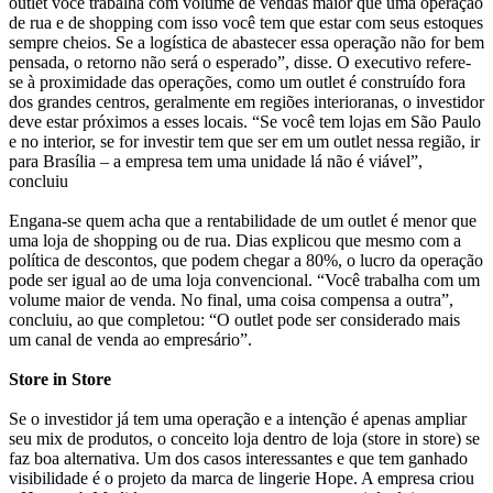
outlet você trabalha com volume de vendas maior que uma operação
de rua e de shopping com isso você tem que estar com seus estoques
sempre cheios. Se a logística de abastecer essa operação não for bem
pensada, o retorno não será o esperado”, disse. O executivo refere-
se à proximidade das operações, como um outlet é construído fora
dos grandes centros, geralmente em regiões interioranas, o investidor
deve estar próximos a esses locais. “Se você tem lojas em São Paulo
e no interior, se for investir tem que ser em um outlet nessa região, ir
para Brasília – a empresa tem uma unidade lá não é viável”,
concluiu
Engana-se quem acha que a rentabilidade de um outlet é menor que
uma loja de shopping ou de rua. Dias explicou que mesmo com a
política de descontos, que podem chegar a 80%, o lucro da operação
pode ser igual ao de uma loja convencional. “Você trabalha com um
volume maior de venda. No final, uma coisa compensa a outra”,
concluiu, ao que completou: “O outlet pode ser considerado mais
um canal de venda ao empresário”.
Store in Store
Se o investidor já tem uma operação e a intenção é apenas ampliar
seu mix de produtos, o conceito loja dentro de loja (store in store) se
faz boa alternativa. Um dos casos interessantes e que tem ganhado
visibilidade é o projeto da marca de lingerie Hope. A empresa criou