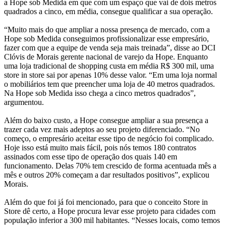
a Hope sob Medida em que com um espaço que vai de dois metros
quadrados a cinco, em média, consegue qualificar a sua operação.
“Muito mais do que ampliar a nossa presença de mercado, com a
Hope sob Medida conseguimos profissionalizar esse empresário,
fazer com que a equipe de venda seja mais treinada”, disse ao DCI
Clóvis de Morais gerente nacional de varejo da Hope. Enquanto
uma loja tradicional de shopping custa em média R$ 300 mil, uma
store in store sai por apenas 10% desse valor. “Em uma loja normal
o mobiliários tem que preencher uma loja de 40 metros quadrados.
Na Hope sob Medida isso chega a cinco metros quadrados”,
argumentou.
Além do baixo custo, a Hope consegue ampliar a sua presença a
trazer cada vez mais adeptos ao seu projeto diferenciado. “No
começo, o empresário aceitar esse tipo de negócio foi complicado.
Hoje isso está muito mais fácil, pois nós temos 180 contratos
assinados com esse tipo de operação dos quais 140 em
funcionamento. Delas 70% tem crescido de forma acentuada mês a
mês e outros 20% começam a dar resultados positivos”, explicou
Morais.
Além do que foi já foi mencionado, para que o conceito Store in
Store dê certo, a Hope procura levar esse projeto para cidades com
população inferior a 300 mil habitantes. “Nesses locais, como temos