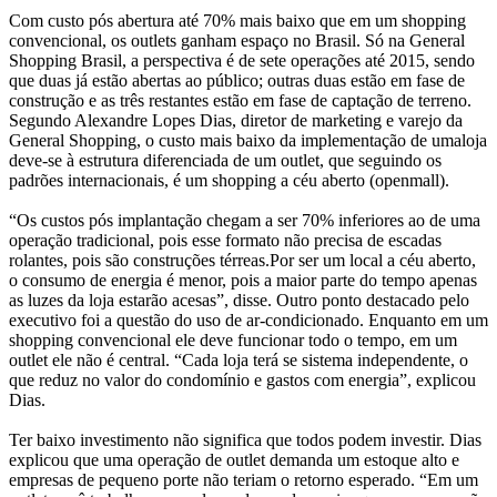
Com custo pós abertura até 70% mais baixo que em um shopping
convencional, os outlets ganham espaço no Brasil. Só na General
Shopping Brasil, a perspectiva é de sete operações até 2015, sendo
que duas já estão abertas ao público; outras duas estão em fase de
construção e as três restantes estão em fase de captação de terreno.
Segundo Alexandre Lopes Dias, diretor de marketing e varejo da
General Shopping, o custo mais baixo da implementação de umaloja
deve-se à estrutura diferenciada de um outlet, que seguindo os
padrões internacionais, é um shopping a céu aberto (openmall).
“Os custos pós implantação chegam a ser 70% inferiores ao de uma
operação tradicional, pois esse formato não precisa de escadas
rolantes, pois são construções térreas.Por ser um local a céu aberto,
o consumo de energia é menor, pois a maior parte do tempo apenas
as luzes da loja estarão acesas”, disse. Outro ponto destacado pelo
executivo foi a questão do uso de ar-condicionado. Enquanto em um
shopping convencional ele deve funcionar todo o tempo, em um
outlet ele não é central. “Cada loja terá se sistema independente, o
que reduz no valor do condomínio e gastos com energia”, explicou
Dias.
Ter baixo investimento não significa que todos podem investir. Dias
explicou que uma operação de outlet demanda um estoque alto e
empresas de pequeno porte não teriam o retorno esperado. “Em um