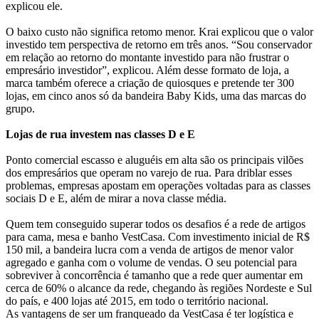
explicou ele.
O baixo custo não significa retomo menor. Krai explicou que o valor
investido tem perspectiva de retorno em três anos. “Sou conservador
em relação ao retorno do montante investido para não frustrar o
empresário investidor”, explicou. Além desse formato de loja, a
marca também oferece a criação de quiosques e pretende ter 300
lojas, em cinco anos só da bandeira Baby Kids, uma das marcas do
grupo.
Lojas de rua investem nas classes D e E
Ponto comercial escasso e aluguéis em alta são os principais vilões
dos empresários que operam no varejo de rua. Para driblar esses
problemas, empresas apostam em operações voltadas para as classes
sociais D e E, além de mirar a nova classe média.
Quem tem conseguido superar todos os desafios é a rede de artigos
para cama, mesa e banho VestCasa. Com investimento inicial de R$
150 mil, a bandeira lucra com a venda de artigos de menor valor
agregado e ganha com o volume de vendas. O seu potencial para
sobreviver à concorrência é tamanho que a rede quer aumentar em
cerca de 60% o alcance da rede, chegando às regiões Nordeste e Sul
do país, e 400 lojas até 2015, em todo o território nacional.
As vantagens de ser um franqueado da VestCasa é ter logística e