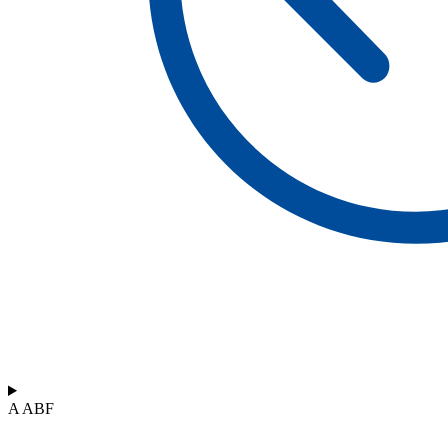
A ABF