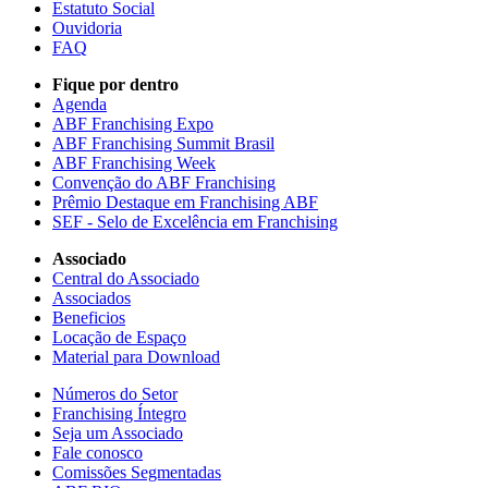
Estatuto Social
Ouvidoria
FAQ
Fique por dentro
Agenda
ABF Franchising Expo
ABF Franchising Summit Brasil
ABF Franchising Week
Convenção do ABF Franchising
Prêmio Destaque em Franchising ABF
SEF - Selo de Excelência em Franchising
Associado
Central do Associado
Associados
Beneficios
Locação de Espaço
Material para Download
Números do Setor
Franchising Íntegro
Seja um Associado
Fale conosco
Comissões Segmentadas