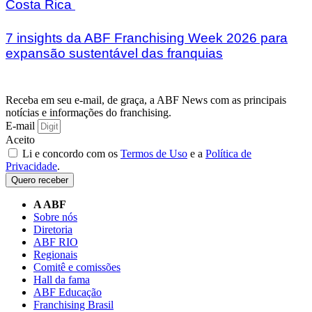
Costa Rica
7 insights da ABF Franchising Week 2026 para
expansão sustentável das franquias
Receba em seu e-mail, de graça, a ABF News com as principais
notícias e informações do franchising.
E-mail
Aceito
Li e concordo com os
Termos de Uso
e a
Política de
Privacidade
.
Quero receber
A ABF
Sobre nós
Diretoria
ABF RIO
Regionais
Comitê e comissões
Hall da fama
ABF Educação
Franchising Brasil