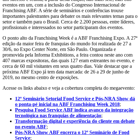
eventos em um, com a inclusão do Congresso Internacional de
Franchising ABF. A série de seminários e conferências trouxe
importantes palestrantes para debater os mais relevantes temas para o
setor e também para o Brasil. Cerca de 2.200 pessoas, entre líderes,
profissionais e interessados no setor participaram dos eventos.
O ponto alto da Franchising Week é a ABF Franchising Expo. A 27ª
edição da maior feira de franquias do mundo foi realizada de 27 a
30/6, no Expo Center Norte, em São Paulo. Organizada e
promovida pela Informa Exhibitions, a feira contou neste ano com
407 marcas expositoras, das quais 127 eram estreantes no evento, e
cerca de 60 mil visitantes em seus quatro dias. Vale destacar que a
próxima ABF Expo já tem data marcada: de 26 a 29 de junho de
2019, no mesmo centro de exposições.
Acesse os links abaixo e veja a cobertura completa do megaevento:
12º Seminário Setorial Food Service e Pós-NRA Show dá
o ponta-pé inicial na ABF Franchising Week 2018
;
Pesquisa Food Service ABF indica avanço da integração
tecnológica nas franquias de alimentação
;
Transformação digital e experiência do cliente em debate
no evento ABF
;
Pós-NRA Show ABF encerra o 12º Seminário de Food
Service
;