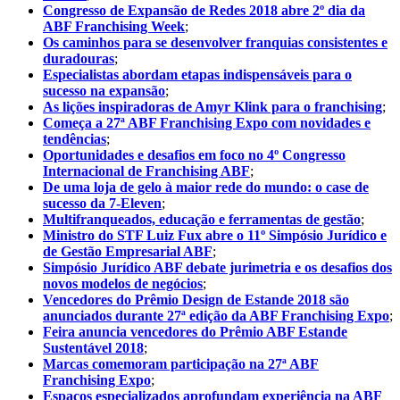
Congresso de Expansão de Redes 2018 abre 2º dia da
ABF Franchising Week
;
Os caminhos para se desenvolver franquias consistentes e
duradouras
;
Especialistas abordam etapas indispensáveis para o
sucesso na expansão
;
As lições inspiradoras de Amyr Klink para o franchising
;
Começa a 27ª ABF Franchising Expo com novidades e
tendências
;
Oportunidades e desafios em foco no 4º Congresso
Internacional de Franchising ABF
;
De uma loja de gelo à maior rede do mundo: o case de
sucesso da 7-Eleven
;
Multifranqueados, educação e ferramentas de gestão
;
Ministro do STF Luiz Fux abre o 11º Simpósio Jurídico e
de Gestão Empresarial ABF
;
Simpósio Jurídico ABF debate jurimetria e os desafios dos
novos modelos de negócios
;
Vencedores do Prêmio Design de Estande 2018 são
anunciados durante 27ª edição da ABF Franchising Expo
;
Feira anuncia vencedores do Prêmio ABF Estande
Sustentável 2018
;
Marcas comemoram participação na 27ª ABF
Franchising Expo
;
Espaços especializados aprofundam experiência na ABF