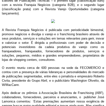
Editores de Publicações Técnicas – o primeiro lugar (classificação ouro)
com a revista Franquia Negócios (categoria B2B), e o segundo lugar
(classificação prata) com a Revista Varejo Oportunidades (categoria
lançamento).
A Revista Franquia Negócios é publicada com periodicidade bimestral,
promove negócios e divulga o varejo e o franchising brasileiro através de
seus produtos, serviços e soluções em temas relevantes para gerir, inovar
e valorizar o setor. É dirigida a profissionais com poder de decisão e
potenciais investidores da cadeia produtiva do varejo como os
franqueadores, franqueados, fornecedores de produtos, serviços e
soluções, pequenos, médios e grandes empreendedores, proprietários de
lojas de shopping centers, consultores.
O evento reuniu cerca de 600 pessoas na sede da FECOMERCIO e
contou com a presença de várias lideranças e personalidades do mercado
de publicações segmentadas, entre eles o jornalista e empresário Roberto
Civita, presidente do Grupo Abril, e o publicitário Washington Olivetto, da
W/MacCann.
Após dedicar os prêmios à Associação Brasileira de Franchising (ABF),
colaboradores, fornecedores, parceiros e anunciantes, o publisher José
Lamonica comentou: `Estas premiações aumentam nossa exigência de
sempre buscar maior qualidade editorial e inovar ainda mais. Mas significa