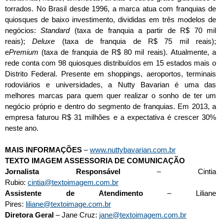
torrados. No Brasil desde 1996, a marca atua com franquias de
quiosques de baixo investimento, divididas em três modelos de
negócios:
Standard
(taxa de franquia a partir de R$ 70 mil
reais);
Deluxe
(taxa de franquia de R$ 75 mil reais);
e
Premium
(taxa de franquia de R$ 80 mil reais). Atualmente, a
rede conta com 98 quiosques distribuídos em 15 estados mais o
Distrito Federal. Presente em shoppings, aeroportos, terminais
rodoviários e universidades, a Nutty Bavarian é uma das
melhores marcas para quem quer realizar o sonho de ter um
negócio próprio e dentro do segmento de franquias. Em 2013, a
empresa faturou R$ 31 milhões e a expectativa é crescer 30%
neste ano.
MAIS INFORMAÇÕES
–
www.nuttybavarian.com.br
TEXTO IMAGEM ASSESSORIA DE COMUNICAÇÃO
Jornalista Responsável
– Cintia
Rubio:
cintia@textoimagem.com.br
Assistente de Atendimento
– Liliane
Pires:
liliane@textoimage.com.br
Diretora Geral
– Jane Cruz:
jane@textoimagem.com.br