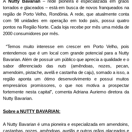
A
Nutty Bavarian
– rede pioneira e especializada em grãos
torrados e glaceados – está em busca de novos franqueados na
região de Porto Velho, Rondônia. A rede, que atualmente conta
com 98 unidades em operação em todo país, possui quatro
pontos na Região Norte. Cada loja recebe por mês uma média de
2000 consumidores por mês.
“Temos muito interesse em crescer em Porto Velho, pois
entendemos que é um local com grande potencial para a Nutty
Bavarian. Além de possuir um público que aprecia a qualidade e o
sabor diferenciado das
nuts
(amêndoas, nozes, pecan,
amendoim, pistache, avelã e castanha de caju), somado a isso, a
região aponta um ótimo desenvolvimento e possui muitos
empresários promissores, o que nos motiva a prospectar
fortemente nesta capital”, comenta Adriana Auriemo diretora da
Nutty Bavarian.
Sobre a NUTTY BAVARIAN:
A Nutty Bavarian é uma pioneira e especializada em amendoins,
castanhas, nozes, amêndoas, avelãs e outros grãos glaceados e