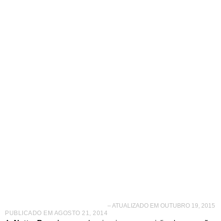
Nutty Bavarian
procura franqueados
em Porto Velho – RO
– ATUALIZADO EM OUTUBRO 19, 2015
PUBLICADO EM
AGOSTO 21, 2014