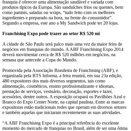
franquia é oferecer uma alimentação saudável e variada com
produtos típicos da Europa. São sanduíches frios ou quentes, bem
como paninis, saladas ou wraps, “tudo feito com os melhores
ingredientes e preparado na hora, na frente do consumidor”.
Segundo a empresa, este ano a My Sandwich pode ter 20 lojas.
Franchising Expo pode trazer ao setor R$ 520 mi
A cidade de São Paulo será palco mais uma vez da maior feira de
negócios em franquias do mundo. A ABF Franchising Expo 2014
deverá movimentar cerca de R$ 520 milhões em negócios, na
semana que antecede a Copa do Mundo.
Promovida pela Associação Brasileira de Franchising (ABF), e
organizada pela BTS Informa, a feira reunirá, em sua 23a edição,
480 expositores dos mais diversos segmentos, tais como
alimentação, cosméticos, ensino profissionalizante e idiomas,
prestação de serviços, vestuário, decoração, esportes e lazer,
acessórios, dentre outros. A exposição ocupará os Pavilhões Azul e
Branco do Expo Center Norte, na capital paulista. Entre as marcas
expositoras estão tradicionais redes que operam em diversos setores
e também aquelas que iniciaram recentemente as suas atividades.
“A ABF Franchising Expo é a principal referência do excelente
momento do mercado de franquias no Brasil, além de ser uma ótima