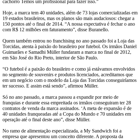
cachorro Temos um profissional para fazer isso.”
Hoje, a marca tem 40 unidades, além de 73 lojas comercializadas em
19 estados brasileiros, mas os planos são mais audaciosos: chegar a
150 pontos até o final de 2014. “A nossa expectativa é fechar o ano
com R$ 12 milhões em faturamento”, disse Buranello.
Quem também entrou no franchising no ano passado foi a Loja das
Torcidas, atenta à paixão do brasileiro por futebol. Os irmãos Daniel
Guimarães e Samadhi Müller fundaram a marca no final de 2012,
em São José do Rio Preto, interior de São Paulo.
“O futebol é a paixão do brasileiro e como já estávamos envolvidos
no segmento de souvenirs e produtos licenciados, acreditamos que
em um negócio com o modeIo da Loja das Torcidas conseguiríamos
ter sucesso. E assim está sendo”, afirmou Müller.
Só no ano passado, a marca passou a expandir por meio de
franquias e durante essa empreitada os irmãos conseguiram ter 28
contratos de venda da marca assinados. ‘A meta de expansão é de
40 unidades franqueadas até a Copa do Mundo e 70 unidades em
operação até o final deste ano”, disse Müller.
No ramo de alimentação especializada, a My Sandwich foi a
empresa que apresentou um conceito diferente. A proposta da