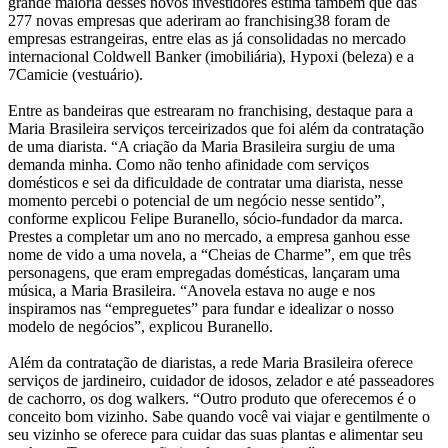
grande maioria desses novos investidores estima também que das
277 novas empresas que aderiram ao franchising38 foram de
empresas estrangeiras, entre elas as já consolidadas no mercado
internacional Coldwell Banker (imobiliária), Hypoxi (beleza) e a
7Camicie (vestuário).
Entre as bandeiras que estrearam no franchising, destaque para a
Maria Brasileira serviços terceirizados que foi além da contratação
de uma diarista. “A criação da Maria Brasileira surgiu de uma
demanda minha. Como não tenho afinidade com serviços
domésticos e sei da dificuldade de contratar uma diarista, nesse
momento percebi o potencial de um negócio nesse sentido”,
conforme explicou Felipe Buranello, sócio-fundador da marca.
Prestes a completar um ano no mercado, a empresa ganhou esse
nome de vido a uma novela, a “Cheias de Charme”, em que três
personagens, que eram empregadas domésticas, lançaram uma
música, a Maria Brasileira. “Anovela estava no auge e nos
inspiramos nas “empreguetes” para fundar e idealizar o nosso
modelo de negócios”, explicou Buranello.
Além da contratação de diaristas, a rede Maria Brasileira oferece
serviços de jardineiro, cuidador de idosos, zelador e até passeadores
de cachorro, os dog walkers. “Outro produto que oferecemos é o
conceito bom vizinho. Sabe quando você vai viajar e gentilmente o
seu vizinho se oferece para cuidar das suas plantas e alimentar seu