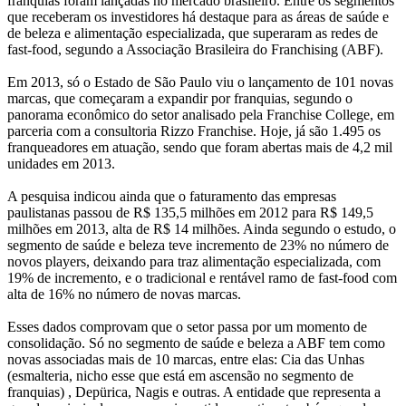
franquias foram lançadas no mercado brasileiro. Entre os segmentos
que receberam os investidores há destaque para as áreas de saúde e
de beleza e alimentação especializada, que superaram as redes de
fast-food, segundo a Associação Brasileira do Franchising (ABF).
Em 2013, só o Estado de São Paulo viu o lançamento de 101 novas
marcas, que começaram a expandir por franquias, segundo o
panorama econômico do setor analisado pela Franchise College, em
parceria com a consultoria Rizzo Franchise. Hoje, já são 1.495 os
franqueadores em atuação, sendo que foram abertas mais de 4,2 mil
unidades em 2013.
A pesquisa indicou ainda que o faturamento das empresas
paulistanas passou de R$ 135,5 milhões em 2012 para R$ 149,5
milhões em 2013, alta de R$ 14 milhões. Ainda segundo o estudo, o
segmento de saúde e beleza teve incremento de 23% no número de
novos players, deixando para traz alimentação especializada, com
19% de incremento, e o tradicional e rentável ramo de fast-food com
alta de 16% no número de novas marcas.
Esses dados comprovam que o setor passa por um momento de
consolidação. Só no segmento de saúde e beleza a ABF tem como
novas associadas mais de 10 marcas, entre elas: Cia das Unhas
(esmalteria, nicho esse que está em ascensão no segmento de
franquias) , Depürica, Nagis e outras. A entidade que representa a