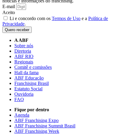
notícias e informações do franchising.
E-mail
Aceito
Li e concordo com os
Termos de Uso
e a
Política de
Privacidade
.
Quero receber
A ABF
Sobre nós
Diretoria
ABF RIO
Regionais
Comitê e comissões
Hall da fama
ABF Educação
Franchising Brasil
Estatuto Social
Ouvidoria
FAQ
Fique por dentro
Agenda
ABF Franchising Expo
ABF Franchising Summit Brasil
ABF Franchising Week