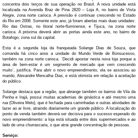
concentra dois terços de sua operação no Brasil. A nova unidade está
localizada na Avenida Braz de Pina 2820 – Loja A, no bairro de Vista
Alegre, zona norte carioca. A previsão é continuar crescendo no Estado
do Rio em 2008. Somente este ano, já foram abertas mais duas unidades:
Rio das Ostras, no litoral norte-fluminense, e Tijuca, na zona norte
carioca. A próxima deverá abrir as portas ainda este ano, no bairro de
Botafogo, zona sul da capital.
Esta é a segunda loja da franqueada Solange Dias de Souza, que
comanda há cinco anos a unidade do Mundo Verde de Bonsucesso,
também na zona norte carioca. `Decidi apostar nesta nova loja porque a
área de bem-estar é um segmento de mercado que vem crescendo
muito`, justifica. Para abrir o novo empreendimento, ela se associou ao
marido, Alexandre Mencalha Dias, e está otimista em relação à aceitação
do público.
Solange destaca que a região, que abrange também os bairros de Vila da
Penha e Irajá, possui muitas academias de ginástica e até mesmo uma
rua (Oliveira Melo), que é fechada para caminhadas e outras atividades de
lazer ao ar livre, atraindo diariamente um grande público. A localização do
ponto de venda também deverá ser decisiva para o sucesso esperado do
novo empreendimento: a loja está situada entre dois supermercados e ao
lado de uma churrascaria, o que atrai grande concentração de pessoas.
Serviço: