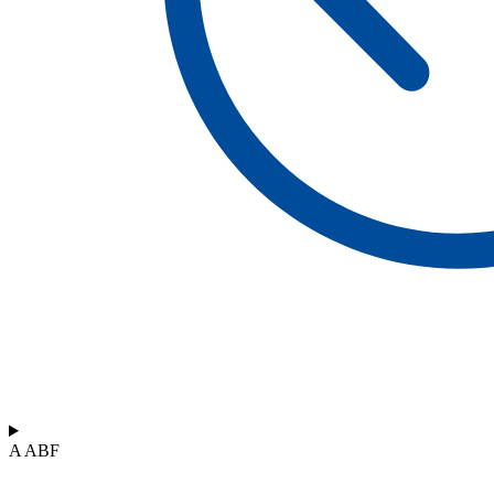
A ABF