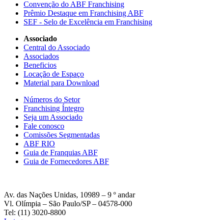
Convenção do ABF Franchising
Prêmio Destaque em Franchising ABF
SEF - Selo de Excelência em Franchising
Associado
Central do Associado
Associados
Beneficios
Locação de Espaço
Material para Download
Números do Setor
Franchising Íntegro
Seja um Associado
Fale conosco
Comissões Segmentadas
ABF RIO
Guia de Franquias ABF
Guia de Fornecedores ABF
Av. das Nações Unidas, 10989 – 9 º andar
Vl. Olímpia – São Paulo/SP – 04578-000
Tel: (11) 3020-8800